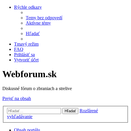
Rýchle odkazy
Temy bez odpovedí
Aktívne témy
Hľadať
Tmavý režim
FAQ
Prihlásiť sa
Vytvoriť účet
Webforum.sk
Diskusné fórum o zbraniach a strelive
Prejsť na obsah
Rozšírené
Hľadať
vyhľadávanie
Obsah portálu