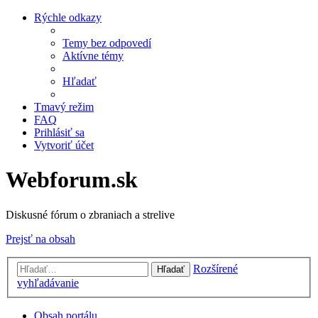
Rýchle odkazy
Temy bez odpovedí
Aktívne témy
Hľadať
Tmavý režim
FAQ
Prihlásiť sa
Vytvoriť účet
Webforum.sk
Diskusné fórum o zbraniach a strelive
Prejsť na obsah
Rozšírené
Hľadať
vyhľadávanie
Obsah portálu