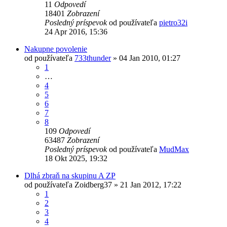
11
Odpovedí
18401
Zobrazení
Posledný príspevok
od používateľa
pietro32i
24 Apr 2016, 15:36
Nakupne povolenie
od používateľa
733thunder
»
04 Jan 2010, 01:27
1
…
4
5
6
7
8
109
Odpovedí
63487
Zobrazení
Posledný príspevok
od používateľa
MudMax
18 Okt 2025, 19:32
Dlhá zbraň na skupinu A ZP
od používateľa
Zoidberg37
»
21 Jan 2012, 17:22
1
2
3
4