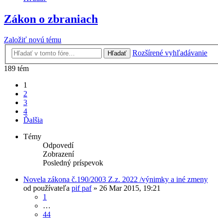
Zákon o zbraniach
Založiť novú tému
Rozšírené vyhľadávanie
Hľadať
189 tém
1
2
3
4
Ďalšia
Témy
Odpovedí
Zobrazení
Posledný príspevok
Novela zákona č.190/2003 Z.z. 2022 /výnimky a iné zmeny
od používateľa
pif paf
»
26 Mar 2015, 19:21
1
…
44