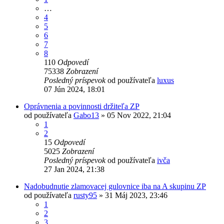
…
4
5
6
7
8
110
Odpovedí
75338
Zobrazení
Posledný príspevok
od používateľa
luxus
07 Jún 2024, 18:01
Oprávnenia a povinnosti držiteľa ZP
od používateľa
Gabo13
»
05 Nov 2022, 21:04
1
2
15
Odpovedí
5025
Zobrazení
Posledný príspevok
od používateľa
ivča
27 Jan 2024, 21:38
Nadobudnutie zlamovacej gulovnice iba na A skupinu ZP
od používateľa
rusty95
»
31 Máj 2023, 23:46
1
2
3