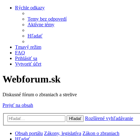
Rýchle odkazy
Temy bez odpovedí
Aktívne témy
Hľadať
Tmavý režim
FAQ
Prihlásiť sa
Vytvoriť účet
Webforum.sk
Diskusné fórum o zbraniach a strelive
Prejsť na obsah
Rozšírené vyhľadávanie
Hľadať
Obsah portálu
Zákony, legislatíva
Zákon o zbraniach
Hľadať