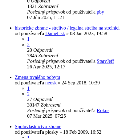
0
Odpovedí
1321
Zobrazení
Posledný príspevok
od používateľa
pby
07 Jún 2025, 11:21
historicke zbrane - strelivo / legalna strelba na strelnici
od používateľa
Daniel_sk
»
08 Jan 2023, 19:58
1
2
20
Odpovedí
7845
Zobrazení
Posledný príspevok
od používateľa
StaryJeff
26 Apr 2025, 12:17
Zmena trvalého pobytu
od používateľa
neosk
»
24 Sep 2018, 10:39
1
2
27
Odpovedí
30147
Zobrazení
Posledný príspevok
od používateľa
Rokus
07 Mar 2025, 07:25
Spoluvlastnictvo zbrane
od používateľa
plosky
»
18 Feb 2009, 16:52
1