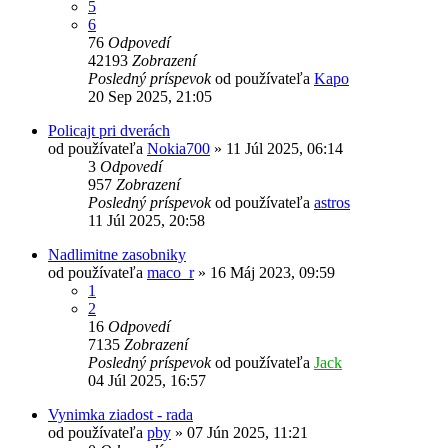
5
6
76
Odpovedí
42193
Zobrazení
Posledný príspevok
od používateľa
Kapo
20 Sep 2025, 21:05
Policajt pri dverách
od používateľa
Nokia700
»
11 Júl 2025, 06:14
3
Odpovedí
957
Zobrazení
Posledný príspevok
od používateľa
astros
11 Júl 2025, 20:58
Nadlimitne zasobniky
od používateľa
maco_r
»
16 Máj 2023, 09:59
1
2
16
Odpovedí
7135
Zobrazení
Posledný príspevok
od používateľa
Jack
04 Júl 2025, 16:57
Vynimka ziadost - rada
od používateľa
pby
»
07 Jún 2025, 11:21