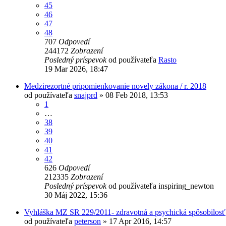
45
46
47
48
707
Odpovedí
244172
Zobrazení
Posledný príspevok
od používateľa
Rasto
19 Mar 2026, 18:47
Medzirezortné pripomienkovanie novely zákona / r. 2018
od používateľa
snajprd
»
08 Feb 2018, 13:53
1
…
38
39
40
41
42
626
Odpovedí
212335
Zobrazení
Posledný príspevok
od používateľa
inspiring_newton
30 Máj 2022, 15:36
Vyhláška MZ SR 229/2011- zdravotná a psychická spôsobilosť
od používateľa
peterson
»
17 Apr 2016, 14:57