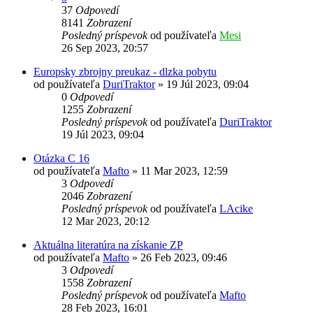
37
Odpovedí
8141
Zobrazení
Posledný príspevok
od používateľa
Mesi
26 Sep 2023, 20:57
Europsky zbrojny preukaz - dlzka pobytu
od používateľa
DuriTraktor
»
19 Júl 2023, 09:04
0
Odpovedí
1255
Zobrazení
Posledný príspevok
od používateľa
DuriTraktor
19 Júl 2023, 09:04
Otázka C 16
od používateľa
Mafto
»
11 Mar 2023, 12:59
3
Odpovedí
2046
Zobrazení
Posledný príspevok
od používateľa
LAcike
12 Mar 2023, 20:12
Aktuálna literatúra na získanie ZP
od používateľa
Mafto
»
26 Feb 2023, 09:46
3
Odpovedí
1558
Zobrazení
Posledný príspevok
od používateľa
Mafto
28 Feb 2023, 16:01