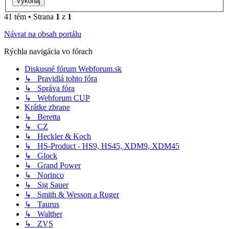
41 tém • Strana
1
z
1
Návrat na obsah portálu
Rýchla navigácia vo fórach
Diskusné fórum Webforum.sk
↳ Pravidlá tohto fóra
↳ Správa fóra
↳ Webforum CUP
Krátke zbrane
↳ Beretta
↳ CZ
↳ Heckler & Koch
↳ HS-Product - HS9, HS45, XDM9, XDM45
↳ Glock
↳ Grand Power
↳ Norinco
↳ Sig Sauer
↳ Smith & Wesson a Ruger
↳ Taurus
↳ Walther
↳ ZVS