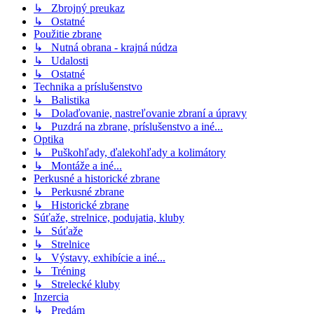
↳ Zbrojný preukaz
↳ Ostatné
Použitie zbrane
↳ Nutná obrana - krajná núdza
↳ Udalosti
↳ Ostatné
Technika a príslušenstvo
↳ Balistika
↳ Dolaďovanie, nastreľovanie zbraní a úpravy
↳ Puzdrá na zbrane, príslušenstvo a iné...
Optika
↳ Puškohľady, ďalekohľady a kolimátory
↳ Montáže a iné...
Perkusné a historické zbrane
↳ Perkusné zbrane
↳ Historické zbrane
Súťaže, strelnice, podujatia, kluby
↳ Súťaže
↳ Strelnice
↳ Výstavy, exhibície a iné...
↳ Tréning
↳ Strelecké kluby
Inzercia
↳ Predám