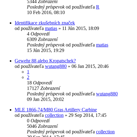
5344
Zobrazení
Posledný príspevok
od používateľa
R
10 Feb 2016, 08:10
Identifikace zkušebních značek
od používateľa
matias
»
11 Jún 2015, 18:09
4
Odpovedí
6309
Zobrazení
Posledný príspevok
od používateľa
matias
15 Jún 2015, 19:29
Gewehr 88 alebo Kropatschek?
od používateľa
wutang880
»
06 Jan 2015, 20:46
1
2
18
Odpovedí
17127
Zobrazení
Posledný príspevok
od používateľa
wutang880
09 Jan 2015, 20:02
MLE 1866-74/M80 Gras Artillery Carbine
od používateľa
collection
»
29 Sep 2014, 17:45
0
Odpovedí
5046
Zobrazení
Posledný príspevok
od používateľa
collection