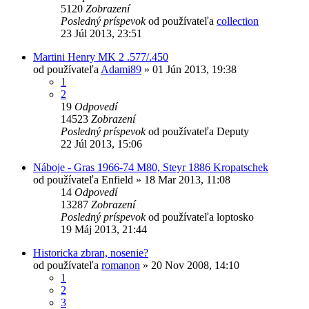
5120
Zobrazení
Posledný príspevok
od používateľa
collection
23 Júl 2013, 23:51
Martini Henry MK 2 .577/.450
od používateľa
Adami89
»
01 Jún 2013, 19:38
1
2
19
Odpovedí
14523
Zobrazení
Posledný príspevok
od používateľa
Deputy
22 Júl 2013, 15:06
Náboje - Gras 1966-74 M80, Steyr 1886 Kropatschek
od používateľa
Enfield
»
18 Mar 2013, 11:08
14
Odpovedí
13287
Zobrazení
Posledný príspevok
od používateľa
loptosko
19 Máj 2013, 21:44
Historicka zbran, nosenie?
od používateľa
romanon
»
20 Nov 2008, 14:10
1
2
3