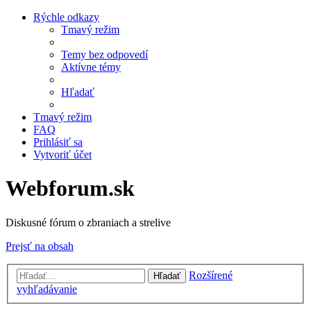
Rýchle odkazy
Tmavý režim
Temy bez odpovedí
Aktívne témy
Hľadať
Tmavý režim
FAQ
Prihlásiť sa
Vytvoriť účet
Webforum.sk
Diskusné fórum o zbraniach a strelive
Prejsť na obsah
Rozšírené
Hľadať
vyhľadávanie