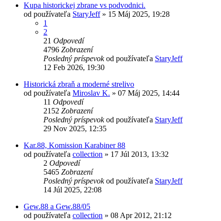
Kupa historickej zbrane vs podvodnici.
od používateľa
StaryJeff
»
15 Máj 2025, 19:28
1
2
21
Odpovedí
4796
Zobrazení
Posledný príspevok
od používateľa
StaryJeff
12 Feb 2026, 19:30
Historická zbraň a moderné strelivo
od používateľa
Miroslav K.
»
07 Máj 2025, 14:44
11
Odpovedí
2152
Zobrazení
Posledný príspevok
od používateľa
StaryJeff
29 Nov 2025, 12:35
Kar.88, Komission Karabiner 88
od používateľa
collection
»
17 Júl 2013, 13:32
2
Odpovedí
5465
Zobrazení
Posledný príspevok
od používateľa
StaryJeff
14 Júl 2025, 22:08
Gew.88 a Gew.88/05
od používateľa
collection
»
08 Apr 2012, 21:12