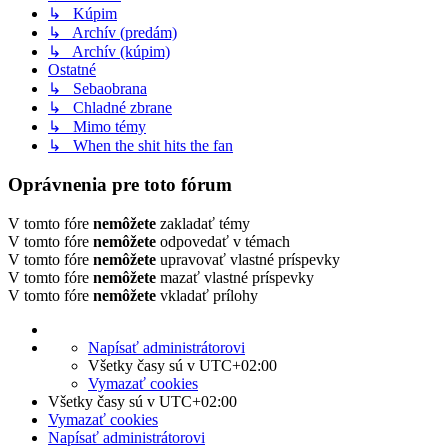
↳ Kúpim
↳ Archív (predám)
↳ Archív (kúpim)
Ostatné
↳ Sebaobrana
↳ Chladné zbrane
↳ Mimo témy
↳ When the shit hits the fan
Oprávnenia pre toto fórum
V tomto fóre
nemôžete
zakladať témy
V tomto fóre
nemôžete
odpovedať v témach
V tomto fóre
nemôžete
upravovať vlastné príspevky
V tomto fóre
nemôžete
mazať vlastné príspevky
V tomto fóre
nemôžete
vkladať prílohy
Napísať administrátorovi
Všetky časy sú v
UTC+02:00
Vymazať cookies
Všetky časy sú v
UTC+02:00
Vymazať cookies
Napísať administrátorovi