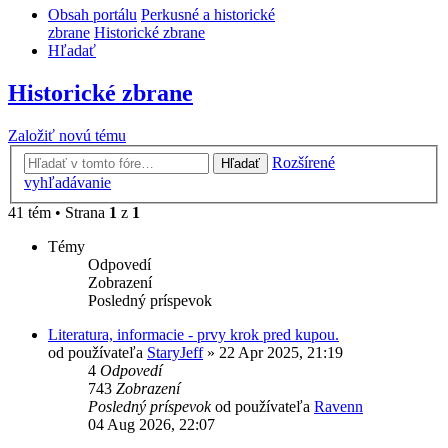
Obsah portálu
Perkusné a historické
zbrane
Historické zbrane
Hľadať
Historické zbrane
Založiť novú tému
Rozšírené
Hľadať
vyhľadávanie
41 tém • Strana
1
z
1
Témy
Odpovedí
Zobrazení
Posledný príspevok
Literatura, informacie - prvy krok pred kupou.
od používateľa
StaryJeff
»
22 Apr 2025, 21:19
4
Odpovedí
743
Zobrazení
Posledný príspevok
od používateľa
Ravenn
04 Aug 2026, 22:07