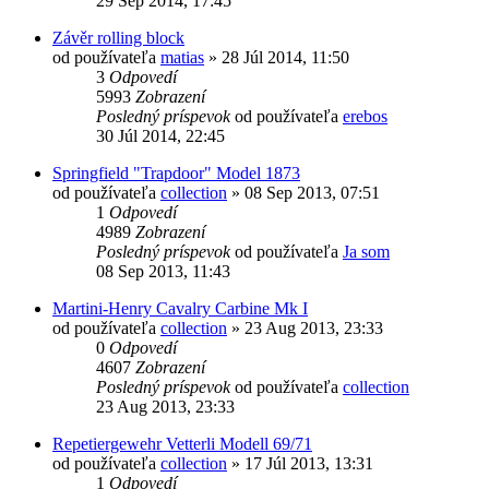
29 Sep 2014, 17:45
Závěr rolling block
od používateľa
matias
»
28 Júl 2014, 11:50
3
Odpovedí
5993
Zobrazení
Posledný príspevok
od používateľa
erebos
30 Júl 2014, 22:45
Springfield "Trapdoor" Model 1873
od používateľa
collection
»
08 Sep 2013, 07:51
1
Odpovedí
4989
Zobrazení
Posledný príspevok
od používateľa
Ja som
08 Sep 2013, 11:43
Martini-Henry Cavalry Carbine Mk I
od používateľa
collection
»
23 Aug 2013, 23:33
0
Odpovedí
4607
Zobrazení
Posledný príspevok
od používateľa
collection
23 Aug 2013, 23:33
Repetiergewehr Vetterli Modell 69/71
od používateľa
collection
»
17 Júl 2013, 13:31
1
Odpovedí