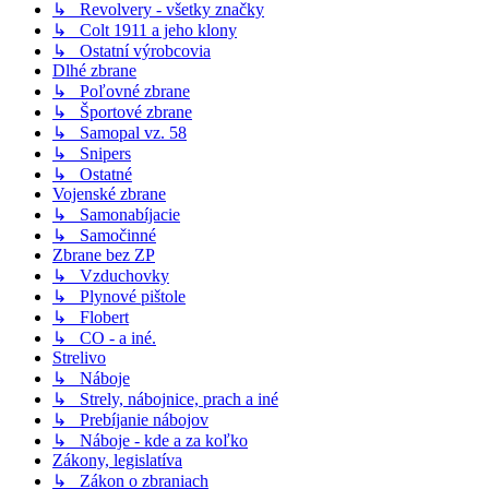
↳ Revolvery - všetky značky
↳ Colt 1911 a jeho klony
↳ Ostatní výrobcovia
Dlhé zbrane
↳ Poľovné zbrane
↳ Športové zbrane
↳ Samopal vz. 58
↳ Snipers
↳ Ostatné
Vojenské zbrane
↳ Samonabíjacie
↳ Samočinné
Zbrane bez ZP
↳ Vzduchovky
↳ Plynové pištole
↳ Flobert
↳ CO - a iné.
Strelivo
↳ Náboje
↳ Strely, nábojnice, prach a iné
↳ Prebíjanie nábojov
↳ Náboje - kde a za koľko
Zákony, legislatíva
↳ Zákon o zbraniach