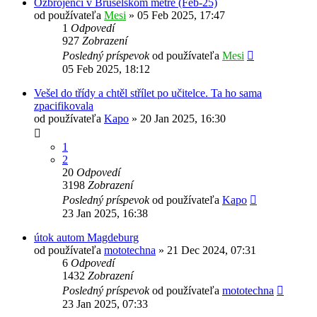
Ozbrojenci v Bruselskom metre (Feb-25)
od používateľa
Mesi
»
05 Feb 2025, 17:47
1
Odpovedí
927
Zobrazení
Posledný príspevok
od používateľa
Mesi
05 Feb 2025, 18:12
Vešel do třídy a chtěl střílet po učitelce. Ta ho sama
zpacifikovala
od používateľa
Kapo
»
20 Jan 2025, 16:30
1
2
20
Odpovedí
3198
Zobrazení
Posledný príspevok
od používateľa
Kapo
23 Jan 2025, 16:38
útok autom Magdeburg
od používateľa
mototechna
»
21 Dec 2024, 07:31
6
Odpovedí
1432
Zobrazení
Posledný príspevok
od používateľa
mototechna
23 Jan 2025, 07:33