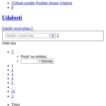
Obsah portálu
Použitie zbrane
Udalosti
Hľadať
Udalosti
Založiť novú tému
Rozšírené
Hľadať
vyhľadávanie
1046 tém
Strana
1
Prejsť na stránku:
z
21
1
2
3
4
5
…
21
Ďalšia
Témy