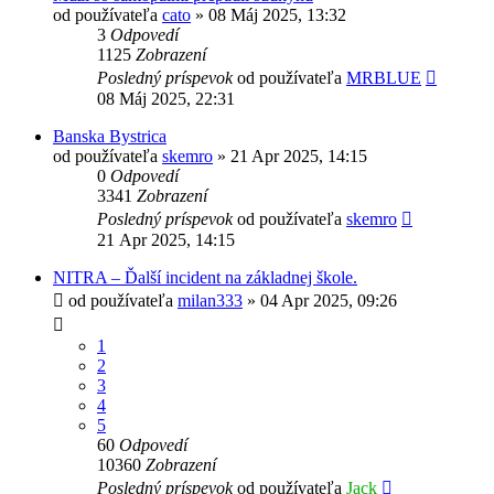
od používateľa
cato
»
08 Máj 2025, 13:32
3
Odpovedí
1125
Zobrazení
Posledný príspevok
od používateľa
MRBLUE
08 Máj 2025, 22:31
Banska Bystrica
od používateľa
skemro
»
21 Apr 2025, 14:15
0
Odpovedí
3341
Zobrazení
Posledný príspevok
od používateľa
skemro
21 Apr 2025, 14:15
NITRA – Ďalší incident na základnej škole.
od používateľa
milan333
»
04 Apr 2025, 09:26
1
2
3
4
5
60
Odpovedí
10360
Zobrazení
Posledný príspevok
od používateľa
Jack