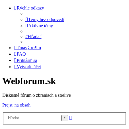
Rýchle odkazy
Temy bez odpovedí
Aktívne témy
Hľadať
Tmavý režim
FAQ
Prihlásiť sa
Vytvoriť účet
Webforum.sk
Diskusné fórum o zbraniach a strelive
Prejsť na obsah
Rozšírené
Hľadať
vyhľadávanie