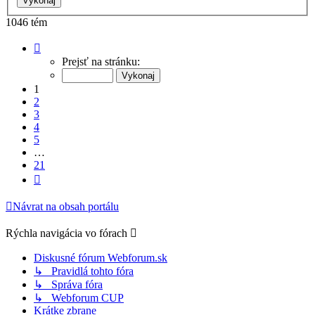
1046 tém
Strana
1
Prejsť na stránku:
z
21
1
2
3
4
5
…
21
Ďalšia
Návrat na obsah portálu
Rýchla navigácia vo fórach
Diskusné fórum Webforum.sk
↳ Pravidlá tohto fóra
↳ Správa fóra
↳ Webforum CUP
Krátke zbrane