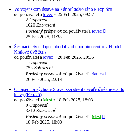
Vo vojenskom ústave na Záhorí došlo ráno k explózii
od používateľa
lovec
»
25 Feb 2025, 09:57
2
Odpovedí
1020
Zobrazení
Posledný príspevok
od používateľa
lovec
25 Feb 2025, 11:38
Šestnáctiletý chlapec ubodal v obchodním centru v Hradci
Králové dvě ženy
od používateľa
lovec
»
20 Feb 2025, 20:35
1
Odpovedí
753
Zobrazení
Posledný príspevok
od používateľa
dantes
20 Feb 2025, 22:14
Chlapec na východe Slovenska strelil deväťročné dievča do
hlavy (Feb-25)
od používateľa
Mesi
»
18 Feb 2025, 18:03
0
Odpovedí
3312
Zobrazení
Posledný príspevok
od používateľa
Mesi
18 Feb 2025, 18:03