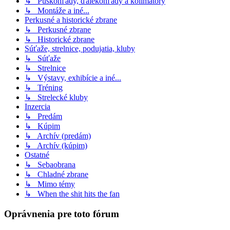
↳ Puškohľady, ďalekohľady a kolimátory
↳ Montáže a iné...
Perkusné a historické zbrane
↳ Perkusné zbrane
↳ Historické zbrane
Súťaže, strelnice, podujatia, kluby
↳ Súťaže
↳ Strelnice
↳ Výstavy, exhibície a iné...
↳ Tréning
↳ Strelecké kluby
Inzercia
↳ Predám
↳ Kúpim
↳ Archív (predám)
↳ Archív (kúpim)
Ostatné
↳ Sebaobrana
↳ Chladné zbrane
↳ Mimo témy
↳ When the shit hits the fan
Oprávnenia pre toto fórum