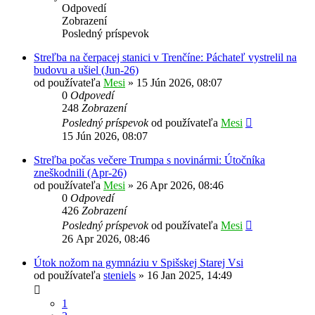
Odpovedí
Zobrazení
Posledný príspevok
Streľba na čerpacej stanici v Trenčíne: Páchateľ vystrelil na
budovu a ušiel (Jun-26)
od používateľa
Mesi
»
15 Jún 2026, 08:07
0
Odpovedí
248
Zobrazení
Posledný príspevok
od používateľa
Mesi
15 Jún 2026, 08:07
Streľba počas večere Trumpa s novinármi: Útočníka
zneškodnili (Apr-26)
od používateľa
Mesi
»
26 Apr 2026, 08:46
0
Odpovedí
426
Zobrazení
Posledný príspevok
od používateľa
Mesi
26 Apr 2026, 08:46
Útok nožom na gymnáziu v Spišskej Starej Vsi
od používateľa
steniels
»
16 Jan 2025, 14:49
1