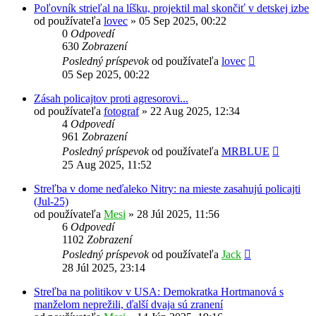
Poľovník strieľal na líšku, projektil mal skončiť v detskej izbe
od používateľa
lovec
»
05 Sep 2025, 00:22
0
Odpovedí
630
Zobrazení
Posledný príspevok
od používateľa
lovec
05 Sep 2025, 00:22
Zásah policajtov proti agresorovi...
od používateľa
fotograf
»
22 Aug 2025, 12:34
4
Odpovedí
961
Zobrazení
Posledný príspevok
od používateľa
MRBLUE
25 Aug 2025, 11:52
Streľba v dome neďaleko Nitry: na mieste zasahujú policajti
(Jul-25)
od používateľa
Mesi
»
28 Júl 2025, 11:56
6
Odpovedí
1102
Zobrazení
Posledný príspevok
od používateľa
Jack
28 Júl 2025, 23:14
Streľba na politikov v USA: Demokratka Hortmanová s
manželom neprežili, ďalší dvaja sú zranení