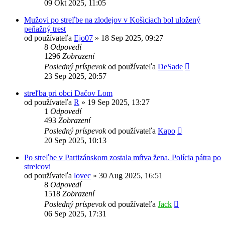
09 Okt 2025, 11:05
Mužovi po streľbe na zlodejov v Košiciach bol uložený
peňažný trest
od používateľa
Ejo07
»
18 Sep 2025, 09:27
8
Odpovedí
1296
Zobrazení
Posledný príspevok
od používateľa
DeSade
23 Sep 2025, 20:57
streľba pri obci Dačov Lom
od používateľa
R
»
19 Sep 2025, 13:27
1
Odpovedí
493
Zobrazení
Posledný príspevok
od používateľa
Kapo
20 Sep 2025, 10:13
Po streľbe v Partizánskom zostala mŕtva žena. Polícia pátra po
strelcovi
od používateľa
lovec
»
30 Aug 2025, 16:51
8
Odpovedí
1518
Zobrazení
Posledný príspevok
od používateľa
Jack
06 Sep 2025, 17:31