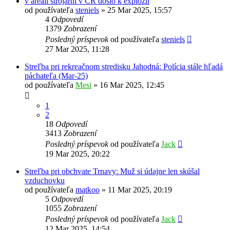
v areali strojarní v ČR došlo k explozii
od používateľa
steniels
»
25 Mar 2025, 15:57
4
Odpovedí
1379
Zobrazení
Posledný príspevok
od používateľa
steniels
27 Mar 2025, 11:28
Streľba pri rekreačnom stredisku Jahodná: Polícia stále hľadá
páchateľa (Mar-25)
od používateľa
Mesi
»
16 Mar 2025, 12:45
1
2
18
Odpovedí
3413
Zobrazení
Posledný príspevok
od používateľa
Jack
19 Mar 2025, 20:22
Streľba pri obchvate Trnavy: Muž si údajne len skúšal
vzduchovku
od používateľa
matkoo
»
11 Mar 2025, 20:19
5
Odpovedí
1055
Zobrazení
Posledný príspevok
od používateľa
Jack
12 Mar 2025, 14:54