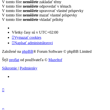
V tomto fóre
nemôžete
zakladať témy
V tomto fóre
nemôžete
odpovedať v témach
V tomto fóre
nemôžete
upravovať vlastné príspevky
V tomto fóre
nemôžete
mazať vlastné príspevky
V tomto fóre
nemôžete
vkladať prílohy
Všetky časy sú v
UTC+02:00
Vymazať cookies
Napísať administrátorovi
Založené na
phpBB
® Forum Software © phpBB Limited
Štýl
proflat
od používateľa ©
Mazeltof
Súkromie
|
Podmienky