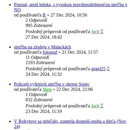
Poprad, areál letiska, s vysokou pravdepodobnosťou streľba v
NO
od používateľa
R
»
27 Dec 2024, 10:56
2
Odpovedí
995
Zobrazení
Posledný príspevok
od používateľa
Jack
27 Dec 2024, 18:42
streľba na zlodeja v Malackách
od používateľa
fotograf
»
21 Dec 2024, 11:57
11
Odpovedí
2193
Zobrazení
Posledný príspevok
od používateľa
angel25
24 Dec 2024, 11:32
Policajti vyšetrujú streľbu v okrese Senec
od používateľa
Mesi
»
22 Dec 2024, 21:06
1
Odpovedí
832
Zobrazení
Posledný príspevok
od používateľa
Jack
23 Dec 2024, 11:19
V Rokytove sa strieľalo, zomrela dospelá osoba a dieťa (Nov
24)