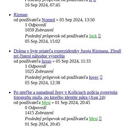
16 Sep 2024, 07:45
Rizman
od používateľa
Nomed
»
05 Sep 2024, 13:50
1
Odpovedí
1059
Zobrazení
Posledný príspevok
od používateľa
Jack
05 Sep 2024, 15:02
Dráma v byte priateľa exprezidentky Juraja Rizmana. Zbraň
pri čistení náhodne vystrelila
od používateľa
luxus
»
05 Sep 2024, 11:33
1
Odpovedí
1025
Zobrazení
Posledný príspevok
od používateľa
lovec
05 Sep 2024, 12:38
Po streľbe a napadnutí ženy v Košiciach polícia zverejnila
fotografiu muža, po ktorého identite pátra (Aug 24)
od používateľa
Mesi
»
01 Sep 2024, 20:45
0
Odpovedí
1415
Zobrazení
Posledný príspevok
od používateľa
Mesi
01 Sep 2024, 20:45