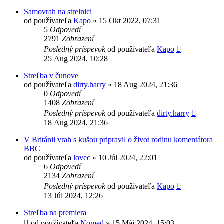
Samovrah na strelnici
od používateľa
Kapo
»
15 Okt 2022, 07:31
5
Odpovedí
2791
Zobrazení
Posledný príspevok
od používateľa
Kapo
25 Aug 2024, 10:28
Streľba v čunove
od používateľa
dirty.harry
»
18 Aug 2024, 21:36
0
Odpovedí
1408
Zobrazení
Posledný príspevok
od používateľa
dirty.harry
18 Aug 2024, 21:36
V Británii vrah s kušou pripravil o život rodinu komentátora
BBC
od používateľa
lovec
»
10 Júl 2024, 22:01
6
Odpovedí
2134
Zobrazení
Posledný príspevok
od používateľa
Kapo
13 Júl 2024, 12:26
Streľba na premiera
od používateľa
Nomed
»
15 Máj 2024, 15:03