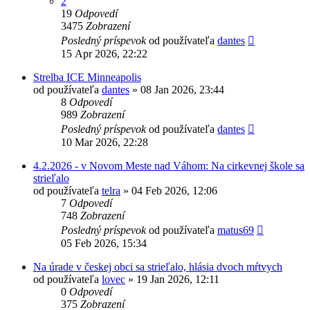
2
19
Odpovedí
3475
Zobrazení
Posledný príspevok
od používateľa
dantes
15 Apr 2026, 22:22
Strelba ICE Minneapolis
od používateľa
dantes
»
08 Jan 2026, 23:44
8
Odpovedí
989
Zobrazení
Posledný príspevok
od používateľa
dantes
10 Mar 2026, 22:28
4.2.2026 - v Novom Meste nad Váhom: Na cirkevnej škole sa
strieľalo
od používateľa
telra
»
04 Feb 2026, 12:06
7
Odpovedí
748
Zobrazení
Posledný príspevok
od používateľa
matus69
05 Feb 2026, 15:34
Na úrade v českej obci sa strieľalo, hlásia dvoch mŕtvych
od používateľa
lovec
»
19 Jan 2026, 12:11
0
Odpovedí
375
Zobrazení