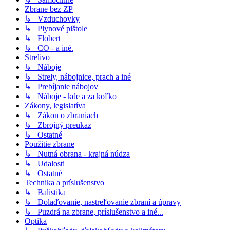
Zbrane bez ZP
↳ Vzduchovky
↳ Plynové pištole
↳ Flobert
↳ CO - a iné.
Strelivo
↳ Náboje
↳ Strely, nábojnice, prach a iné
↳ Prebíjanie nábojov
↳ Náboje - kde a za koľko
Zákony, legislatíva
↳ Zákon o zbraniach
↳ Zbrojný preukaz
↳ Ostatné
Použitie zbrane
↳ Nutná obrana - krajná núdza
↳ Udalosti
↳ Ostatné
Technika a príslušenstvo
↳ Balistika
↳ Dolaďovanie, nastreľovanie zbraní a úpravy
↳ Puzdrá na zbrane, príslušenstvo a iné...
Optika