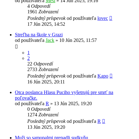
od používateľa
Mesi
»
14 Jún 2025, 19:16
4
Odpovedí
1961
Zobrazení
Posledný príspevok
od používateľa
lovec
17 Jún 2025, 14:52
Streľba na škole v Grazi
od používateľa
Jack
»
10 Jún 2025, 11:57
1
2
22
Odpovedí
2733
Zobrazení
Posledný príspevok
od používateľa
Kapo
16 Jún 2025, 20:11
Otca poslanca Hlasu Puciho vyšetrujú pre smrť na
poľovačke.
od používateľa
R
»
13 Jún 2025, 19:20
0
Odpovedí
1274
Zobrazení
Posledný príspevok
od používateľa
R
13 Jún 2025, 19:20
Muži so samopalmi prepadli sudkyňu