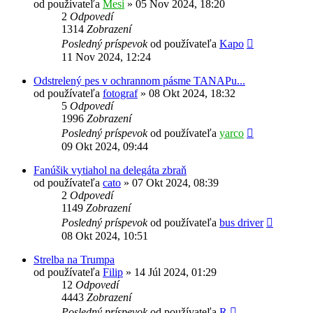
od používateľa
Mesi
»
05 Nov 2024, 18:20
2
Odpovedí
1314
Zobrazení
Posledný príspevok
od používateľa
Kapo
11 Nov 2024, 12:24
Odstrelený pes v ochrannom pásme TANAPu...
od používateľa
fotograf
»
08 Okt 2024, 18:32
5
Odpovedí
1996
Zobrazení
Posledný príspevok
od používateľa
yarco
09 Okt 2024, 09:44
Fanúšik vytiahol na delegáta zbraň
od používateľa
cato
»
07 Okt 2024, 08:39
2
Odpovedí
1149
Zobrazení
Posledný príspevok
od používateľa
bus driver
08 Okt 2024, 10:51
Strelba na Trumpa
od používateľa
Filip
»
14 Júl 2024, 01:29
12
Odpovedí
4443
Zobrazení
Posledný príspevok
od používateľa
R