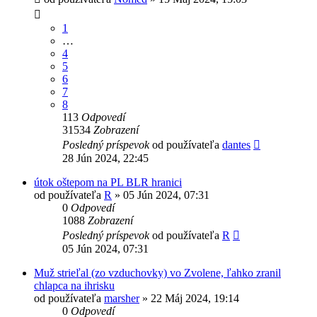
1
…
4
5
6
7
8
113
Odpovedí
31534
Zobrazení
Posledný príspevok
od používateľa
dantes
28 Jún 2024, 22:45
útok oštepom na PL BLR hranici
od používateľa
R
»
05 Jún 2024, 07:31
0
Odpovedí
1088
Zobrazení
Posledný príspevok
od používateľa
R
05 Jún 2024, 07:31
Muž strieľal (zo vzduchovky) vo Zvolene, ľahko zranil
chlapca na ihrisku
od používateľa
marsher
»
22 Máj 2024, 19:14
0
Odpovedí