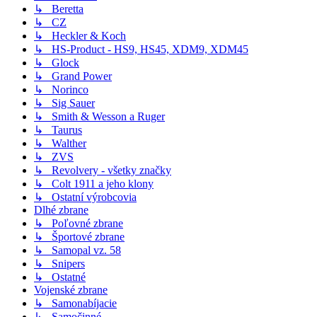
↳ Beretta
↳ CZ
↳ Heckler & Koch
↳ HS-Product - HS9, HS45, XDM9, XDM45
↳ Glock
↳ Grand Power
↳ Norinco
↳ Sig Sauer
↳ Smith & Wesson a Ruger
↳ Taurus
↳ Walther
↳ ZVS
↳ Revolvery - všetky značky
↳ Colt 1911 a jeho klony
↳ Ostatní výrobcovia
Dlhé zbrane
↳ Poľovné zbrane
↳ Športové zbrane
↳ Samopal vz. 58
↳ Snipers
↳ Ostatné
Vojenské zbrane
↳ Samonabíjacie
↳ Samočinné