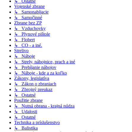
↳ Ostatné
Vojenské zbrane
↳ Samonabíjacie
↳ Samočinné
Zbrane bez ZP
↳ Vzduchovky
↳ Plynové pištole
↳ Flobert
↳ CO - a iné.
Strelivo
↳ Náboje
↳ Strely, nábojnice, prach a iné
↳ Prebíjanie nábojov
↳ Náboje - kde a za koľko
Zákony, legislatíva
↳ Zákon o zbraniach
↳ Zbrojný preukaz
↳ Ostatné
Použitie zbrane
↳ Nutná obrana - krajná núdza
↳ Udalosti
↳ Ostatné
Technika a príslušenstvo
↳ Balistika