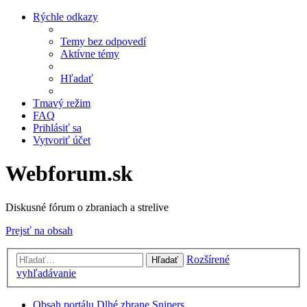
Rýchle odkazy
Temy bez odpovedí
Aktívne témy
Hľadať
Tmavý režim
FAQ
Prihlásiť sa
Vytvoriť účet
Webforum.sk
Diskusné fórum o zbraniach a strelive
Prejsť na obsah
Rozšírené
Hľadať
vyhľadávanie
Obsah portálu
Dlhé zbrane
Snipers