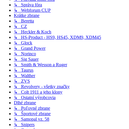
↳ Správa fóra
↳ Webforum CUP
Krátke zbrane
↳ Beretta
↳ CZ
↳ Heckler & Koch
↳ HS-Product - HS9, HS45, XDM9, XDM45
↳ Glock
↳ Grand Power
↳ Norinco
↳ Sig Sauer
↳ Smith & Wesson a Ruger
↳ Taurus
↳ Walther
↳ ZVS
↳ Revolvery - všetky značky
↳ Colt 1911 a jeho klony
↳ Ostatní výrobcovia
Dlhé zbrane
↳ Poľovné zbrane
↳ Športové zbrane
↳ Samopal vz. 58
↳ Snipers