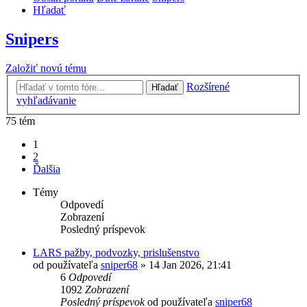
Hľadať
Snipers
Založiť novú tému
Rozšírené
Hľadať
vyhľadávanie
75 tém
1
2
Ďalšia
Témy
Odpovedí
Zobrazení
Posledný príspevok
LARS pažby, podvozky, prislušenstvo
od používateľa
sniper68
»
14 Jan 2026, 21:41
6
Odpovedí
1092
Zobrazení
Posledný príspevok
od používateľa
sniper68