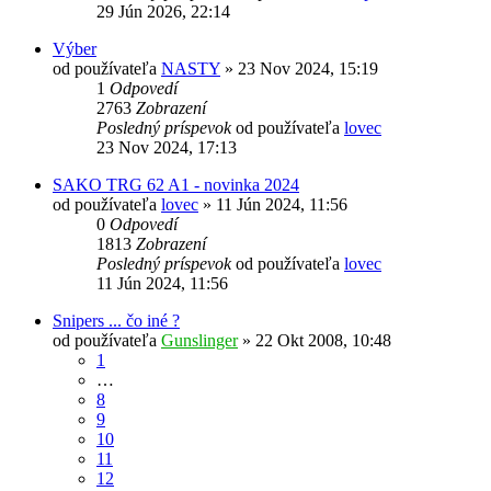
29 Jún 2026, 22:14
Výber
od používateľa
NASTY
»
23 Nov 2024, 15:19
1
Odpovedí
2763
Zobrazení
Posledný príspevok
od používateľa
lovec
23 Nov 2024, 17:13
SAKO TRG 62 A1 - novinka 2024
od používateľa
lovec
»
11 Jún 2024, 11:56
0
Odpovedí
1813
Zobrazení
Posledný príspevok
od používateľa
lovec
11 Jún 2024, 11:56
Snipers ... čo iné ?
od používateľa
Gunslinger
»
22 Okt 2008, 10:48
1
…
8
9
10
11
12