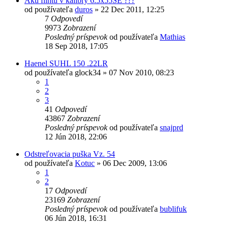
Aku flintu v kalibry 6.5x55SE ???
od používateľa
duros
»
22 Dec 2011, 12:25
7
Odpovedí
9973
Zobrazení
Posledný príspevok
od používateľa
Mathias
18 Sep 2018, 17:05
Haenel SUHL 150 .22LR
od používateľa
glock34
»
07 Nov 2010, 08:23
1
2
3
41
Odpovedí
43867
Zobrazení
Posledný príspevok
od používateľa
snajprd
12 Jún 2018, 22:06
Odstreľovacia puška Vz. 54
od používateľa
Kotuc
»
06 Dec 2009, 13:06
1
2
17
Odpovedí
23169
Zobrazení
Posledný príspevok
od používateľa
bublifuk
06 Jún 2018, 16:31