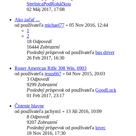
StrelnicaPodRoháčkou
02 Máj 2017, 17:08
Ako začať ...
od používateľa
michael77
»
05 Nov 2016, 12:44
1
2
18
Odpovedí
16444
Zobrazení
Posledný príspevok
od používateľa
bus driver
26 Feb 2017, 16:30
Ruger American Rifle 308 Win. 6903
od používateľa
jesus667
»
04 Nov 2015, 20:03
3
Odpovedí
9299
Zobrazení
Posledný príspevok
od používateľa
GoodLuck
01 Feb 2017, 23:17
Čistenie hlavne
od používateľa
jachym1
»
13 Júl 2016, 10:09
8
Odpovedí
9207
Zobrazení
Posledný príspevok
od používateľa
lovec
18 Nov 2016, 17:30