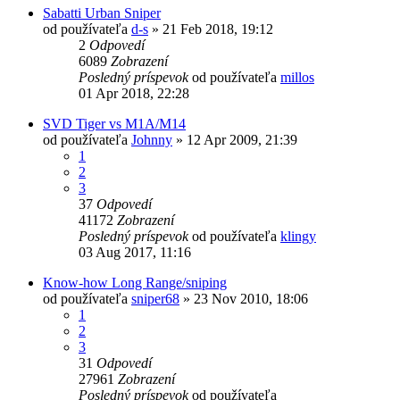
Sabatti Urban Sniper
od používateľa
d-s
»
21 Feb 2018, 19:12
2
Odpovedí
6089
Zobrazení
Posledný príspevok
od používateľa
millos
01 Apr 2018, 22:28
SVD Tiger vs M1A/M14
od používateľa
Johnny
»
12 Apr 2009, 21:39
1
2
3
37
Odpovedí
41172
Zobrazení
Posledný príspevok
od používateľa
klingy
03 Aug 2017, 11:16
Know-how Long Range/sniping
od používateľa
sniper68
»
23 Nov 2010, 18:06
1
2
3
31
Odpovedí
27961
Zobrazení
Posledný príspevok
od používateľa