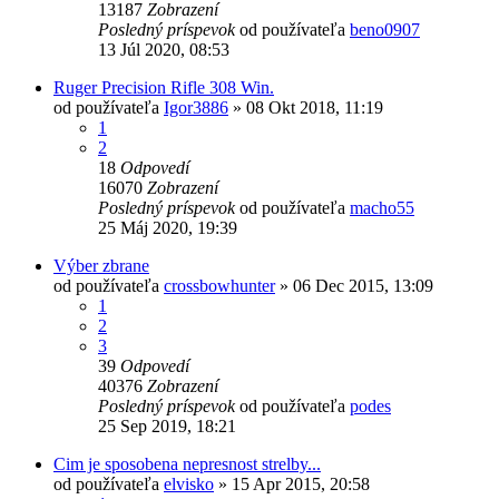
13187
Zobrazení
Posledný príspevok
od používateľa
beno0907
13 Júl 2020, 08:53
Ruger Precision Rifle 308 Win.
od používateľa
Igor3886
»
08 Okt 2018, 11:19
1
2
18
Odpovedí
16070
Zobrazení
Posledný príspevok
od používateľa
macho55
25 Máj 2020, 19:39
Výber zbrane
od používateľa
crossbowhunter
»
06 Dec 2015, 13:09
1
2
3
39
Odpovedí
40376
Zobrazení
Posledný príspevok
od používateľa
podes
25 Sep 2019, 18:21
Cim je sposobena nepresnost strelby...
od používateľa
elvisko
»
15 Apr 2015, 20:58