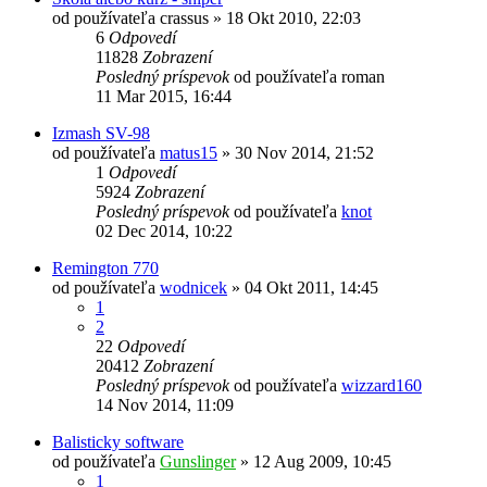
od používateľa
crassus
»
18 Okt 2010, 22:03
6
Odpovedí
11828
Zobrazení
Posledný príspevok
od používateľa
roman
11 Mar 2015, 16:44
Izmash SV-98
od používateľa
matus15
»
30 Nov 2014, 21:52
1
Odpovedí
5924
Zobrazení
Posledný príspevok
od používateľa
knot
02 Dec 2014, 10:22
Remington 770
od používateľa
wodnicek
»
04 Okt 2011, 14:45
1
2
22
Odpovedí
20412
Zobrazení
Posledný príspevok
od používateľa
wizzard160
14 Nov 2014, 11:09
Balisticky software
od používateľa
Gunslinger
»
12 Aug 2009, 10:45
1