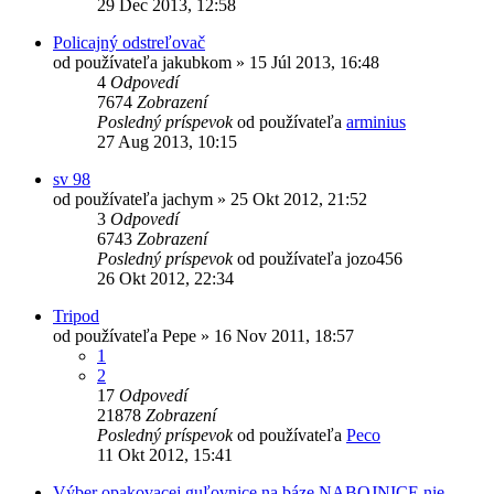
29 Dec 2013, 12:58
Policajný odstreľovač
od používateľa
jakubkom
»
15 Júl 2013, 16:48
4
Odpovedí
7674
Zobrazení
Posledný príspevok
od používateľa
arminius
27 Aug 2013, 10:15
sv 98
od používateľa
jachym
»
25 Okt 2012, 21:52
3
Odpovedí
6743
Zobrazení
Posledný príspevok
od používateľa
jozo456
26 Okt 2012, 22:34
Tripod
od používateľa
Pepe
»
16 Nov 2011, 18:57
1
2
17
Odpovedí
21878
Zobrazení
Posledný príspevok
od používateľa
Peco
11 Okt 2012, 15:41
Výber opakovacej guľovnice na báze NABOJNICE nie