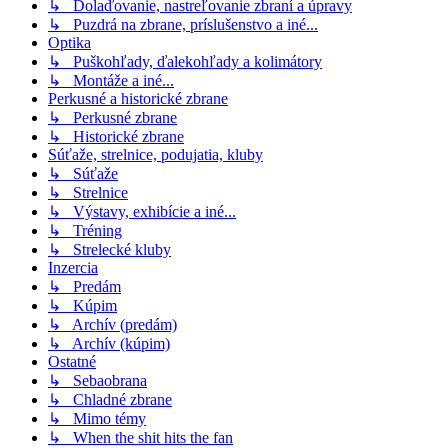
↳ Dolaďovanie, nastreľovanie zbraní a úpravy
↳ Puzdrá na zbrane, príslušenstvo a iné...
Optika
↳ Puškohľady, ďalekohľady a kolimátory
↳ Montáže a iné...
Perkusné a historické zbrane
↳ Perkusné zbrane
↳ Historické zbrane
Súťaže, strelnice, podujatia, kluby
↳ Súťaže
↳ Strelnice
↳ Výstavy, exhibície a iné...
↳ Tréning
↳ Strelecké kluby
Inzercia
↳ Predám
↳ Kúpim
↳ Archív (predám)
↳ Archív (kúpim)
Ostatné
↳ Sebaobrana
↳ Chladné zbrane
↳ Mimo témy
↳ When the shit hits the fan