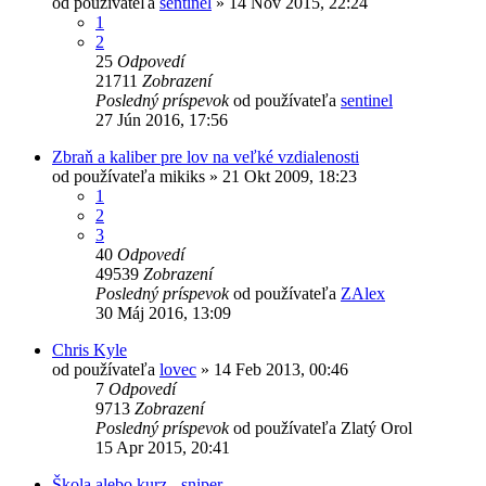
od používateľa
sentinel
»
14 Nov 2015, 22:24
1
2
25
Odpovedí
21711
Zobrazení
Posledný príspevok
od používateľa
sentinel
27 Jún 2016, 17:56
Zbraň a kaliber pre lov na veľké vzdialenosti
od používateľa
mikiks
»
21 Okt 2009, 18:23
1
2
3
40
Odpovedí
49539
Zobrazení
Posledný príspevok
od používateľa
ZAlex
30 Máj 2016, 13:09
Chris Kyle
od používateľa
lovec
»
14 Feb 2013, 00:46
7
Odpovedí
9713
Zobrazení
Posledný príspevok
od používateľa
Zlatý Orol
15 Apr 2015, 20:41
Škola alebo kurz - sniper