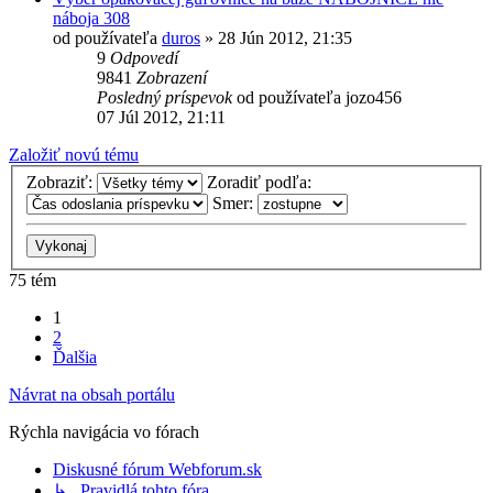
náboja 308
od používateľa
duros
»
28 Jún 2012, 21:35
9
Odpovedí
9841
Zobrazení
Posledný príspevok
od používateľa
jozo456
07 Júl 2012, 21:11
Založiť novú tému
Zobraziť:
Zoradiť podľa:
Smer:
75 tém
1
2
Ďalšia
Návrat na obsah portálu
Rýchla navigácia vo fórach
Diskusné fórum Webforum.sk
↳ Pravidlá tohto fóra