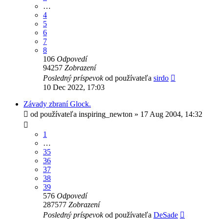
…
4
5
6
7
8
106
Odpovedí
94257
Zobrazení
Posledný príspevok
od používateľa
sirdo
10 Dec 2022, 17:03
Závady zbraní Glock.
od používateľa
inspiring_newton
»
17 Aug 2004, 14:32
1
…
35
36
37
38
39
576
Odpovedí
287577
Zobrazení
Posledný príspevok
od používateľa
DeSade