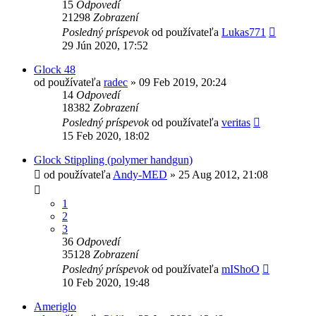
15
Odpovedí
21298
Zobrazení
Posledný príspevok
od používateľa
Lukas771
29 Jún 2020, 17:52
Glock 48
od používateľa
radec
»
09 Feb 2019, 20:24
14
Odpovedí
18382
Zobrazení
Posledný príspevok
od používateľa
veritas
15 Feb 2020, 18:02
Glock Stippling (polymer handgun)
od používateľa
Andy-MED
»
25 Aug 2012, 21:08
1
2
3
36
Odpovedí
35128
Zobrazení
Posledný príspevok
od používateľa
mIShoO
10 Feb 2020, 19:48
Ameriglo