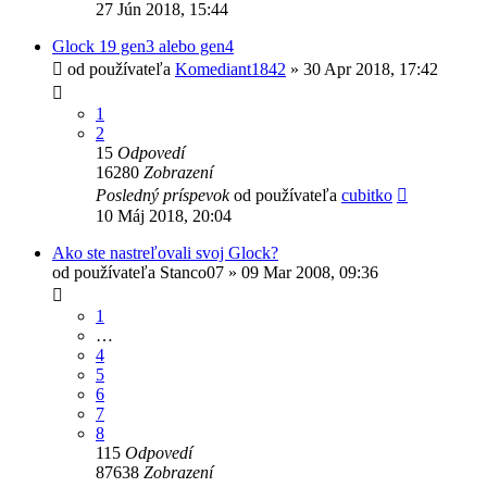
27 Jún 2018, 15:44
Glock 19 gen3 alebo gen4
od používateľa
Komediant1842
»
30 Apr 2018, 17:42
1
2
15
Odpovedí
16280
Zobrazení
Posledný príspevok
od používateľa
cubitko
10 Máj 2018, 20:04
Ako ste nastreľovali svoj Glock?
od používateľa
Stanco07
»
09 Mar 2008, 09:36
1
…
4
5
6
7
8
115
Odpovedí
87638
Zobrazení