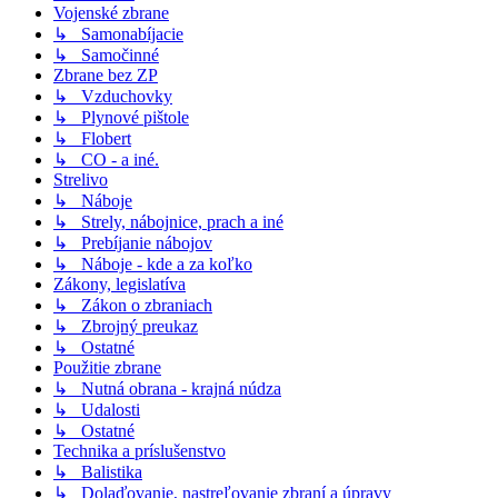
Vojenské zbrane
↳ Samonabíjacie
↳ Samočinné
Zbrane bez ZP
↳ Vzduchovky
↳ Plynové pištole
↳ Flobert
↳ CO - a iné.
Strelivo
↳ Náboje
↳ Strely, nábojnice, prach a iné
↳ Prebíjanie nábojov
↳ Náboje - kde a za koľko
Zákony, legislatíva
↳ Zákon o zbraniach
↳ Zbrojný preukaz
↳ Ostatné
Použitie zbrane
↳ Nutná obrana - krajná núdza
↳ Udalosti
↳ Ostatné
Technika a príslušenstvo
↳ Balistika
↳ Dolaďovanie, nastreľovanie zbraní a úpravy