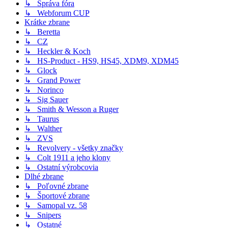
↳ Správa fóra
↳ Webforum CUP
Krátke zbrane
↳ Beretta
↳ CZ
↳ Heckler & Koch
↳ HS-Product - HS9, HS45, XDM9, XDM45
↳ Glock
↳ Grand Power
↳ Norinco
↳ Sig Sauer
↳ Smith & Wesson a Ruger
↳ Taurus
↳ Walther
↳ ZVS
↳ Revolvery - všetky značky
↳ Colt 1911 a jeho klony
↳ Ostatní výrobcovia
Dlhé zbrane
↳ Poľovné zbrane
↳ Športové zbrane
↳ Samopal vz. 58
↳ Snipers
↳ Ostatné