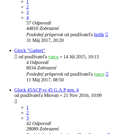
1
2
3
4
57
Odpovedí
44810
Zobrazení
Posledný príspevok
od používateľa
Igrlik
31 Máj 2017, 20:20
Glock "Gadget"
od používateľa
yarco
»
14 Júl 2015, 10:13
4
Odpovedí
8034
Zobrazení
Posledný príspevok
od používateľa
yarco
11 Máj 2017, 08:50
Glock 45ACP vs 45 G.A.P gen. 4
od používateľa
Miovan
»
21 Nov 2016, 10:09
1
2
3
42
Odpovedí
28089
Zobrazení