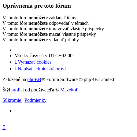
Oprávnenia pre toto fórum
V tomto fóre
nemôžete
zakladať témy
V tomto fóre
nemôžete
odpovedať v témach
V tomto fóre
nemôžete
upravovať vlastné príspevky
V tomto fóre
nemôžete
mazať vlastné príspevky
V tomto fóre
nemôžete
vkladať prílohy
Všetky časy sú v
UTC+02:00
Vymazať cookies
Napísať administrátorovi
Založené na
phpBB
® Forum Software © phpBB Limited
Štýl
proflat
od používateľa ©
Mazeltof
Súkromie
|
Podmienky