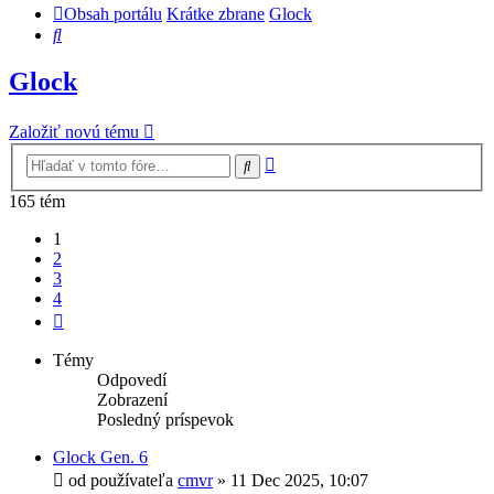
Obsah portálu
Krátke zbrane
Glock
Hľadať
Glock
Založiť novú tému
Rozšírené
Hľadať
vyhľadávanie
165 tém
1
2
3
4
Ďalšia
Témy
Odpovedí
Zobrazení
Posledný príspevok
Glock Gen. 6
od používateľa
cmvr
»
11 Dec 2025, 10:07