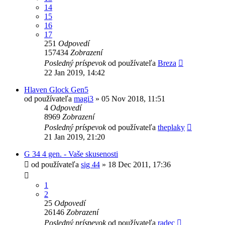
14
15
16
17
251
Odpovedí
157434
Zobrazení
Posledný príspevok
od používateľa
Breza
22 Jan 2019, 14:42
Hlaven Glock Gen5
od používateľa
magi3
»
05 Nov 2018, 11:51
4
Odpovedí
8969
Zobrazení
Posledný príspevok
od používateľa
theplaky
21 Jan 2019, 21:20
G 34 4 gen. - Vaše skusenosti
od používateľa
sig 44
»
18 Dec 2011, 17:36
1
2
25
Odpovedí
26146
Zobrazení
Posledný príspevok
od používateľa
radec