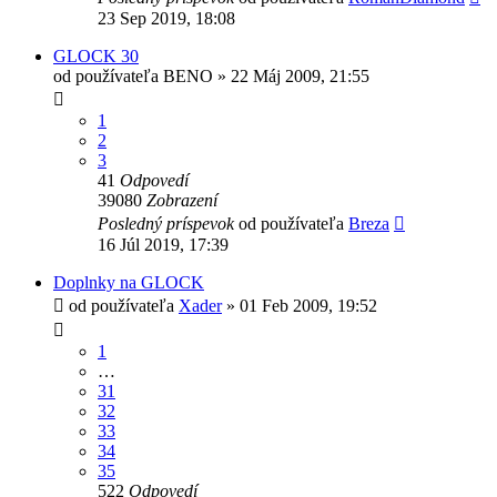
23 Sep 2019, 18:08
GLOCK 30
od používateľa
BENO
»
22 Máj 2009, 21:55
1
2
3
41
Odpovedí
39080
Zobrazení
Posledný príspevok
od používateľa
Breza
16 Júl 2019, 17:39
Doplnky na GLOCK
od používateľa
Xader
»
01 Feb 2009, 19:52
1
…
31
32
33
34
35
522
Odpovedí