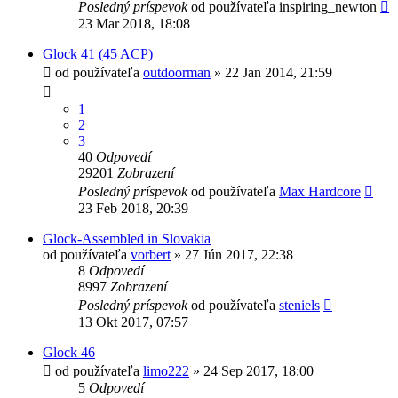
Posledný príspevok
od používateľa
inspiring_newton
23 Mar 2018, 18:08
Glock 41 (45 ACP)
od používateľa
outdoorman
»
22 Jan 2014, 21:59
1
2
3
40
Odpovedí
29201
Zobrazení
Posledný príspevok
od používateľa
Max Hardcore
23 Feb 2018, 20:39
Glock-Assembled in Slovakia
od používateľa
vorbert
»
27 Jún 2017, 22:38
8
Odpovedí
8997
Zobrazení
Posledný príspevok
od používateľa
steniels
13 Okt 2017, 07:57
Glock 46
od používateľa
limo222
»
24 Sep 2017, 18:00
5
Odpovedí