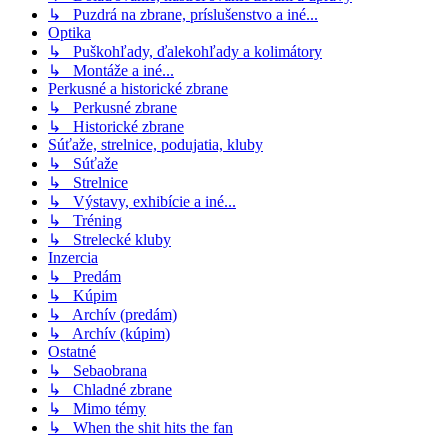
↳ Puzdrá na zbrane, príslušenstvo a iné...
Optika
↳ Puškohľady, ďalekohľady a kolimátory
↳ Montáže a iné...
Perkusné a historické zbrane
↳ Perkusné zbrane
↳ Historické zbrane
Súťaže, strelnice, podujatia, kluby
↳ Súťaže
↳ Strelnice
↳ Výstavy, exhibície a iné...
↳ Tréning
↳ Strelecké kluby
Inzercia
↳ Predám
↳ Kúpim
↳ Archív (predám)
↳ Archív (kúpim)
Ostatné
↳ Sebaobrana
↳ Chladné zbrane
↳ Mimo témy
↳ When the shit hits the fan