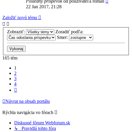
Posledný príspevok
od používateľa
roman
22 Jan 2017, 21:28
Založiť novú tému
Zobraziť:
Zoradiť podľa:
Smer:
165 tém
1
2
3
4
Ďalšia
Návrat na obsah portálu
Rýchla navigácia vo fórach
Diskusné fórum Webforum.sk
↳ Pravidlá tohto fóra