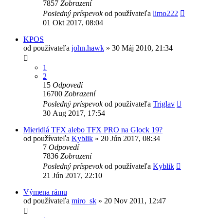
7857
Zobrazení
Posledný príspevok
od používateľa
limo222
01 Okt 2017, 08:04
KPOS
od používateľa
john.hawk
»
30 Máj 2010, 21:34
1
2
15
Odpovedí
16700
Zobrazení
Posledný príspevok
od používateľa
Triglav
30 Aug 2017, 17:54
Mieridlá TFX alebo TFX PRO na Glock 19?
od používateľa
Kyblik
»
20 Jún 2017, 08:34
7
Odpovedí
7836
Zobrazení
Posledný príspevok
od používateľa
Kyblik
21 Jún 2017, 22:10
Výmena rámu
od používateľa
miro_sk
»
20 Nov 2011, 12:47