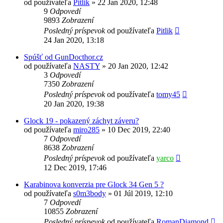
od používateľa
Pitlik
»
22 Jan 2020, 12:48
9
Odpovedí
9893
Zobrazení
Posledný príspevok
od používateľa
Pitlik
24 Jan 2020, 13:18
Spúšť od GunDocthor.cz
od používateľa
NASTY
»
20 Jan 2020, 12:42
3
Odpovedí
7350
Zobrazení
Posledný príspevok
od používateľa
tomy45
20 Jan 2020, 19:38
Glock 19 - pokazený záchyt záveru?
od používateľa
miro285
»
10 Dec 2019, 22:40
7
Odpovedí
8638
Zobrazení
Posledný príspevok
od používateľa
yarco
12 Dec 2019, 17:46
Karabinova konverzia pre Glock 34 Gen 5 ?
od používateľa
s0m3body
»
01 Júl 2019, 12:10
7
Odpovedí
10855
Zobrazení
Posledný príspevok
od používateľa
RomanDiamond