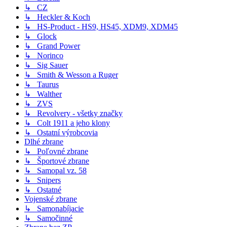
↳ CZ
↳ Heckler & Koch
↳ HS-Product - HS9, HS45, XDM9, XDM45
↳ Glock
↳ Grand Power
↳ Norinco
↳ Sig Sauer
↳ Smith & Wesson a Ruger
↳ Taurus
↳ Walther
↳ ZVS
↳ Revolvery - všetky značky
↳ Colt 1911 a jeho klony
↳ Ostatní výrobcovia
Dlhé zbrane
↳ Poľovné zbrane
↳ Športové zbrane
↳ Samopal vz. 58
↳ Snipers
↳ Ostatné
Vojenské zbrane
↳ Samonabíjacie
↳ Samočinné