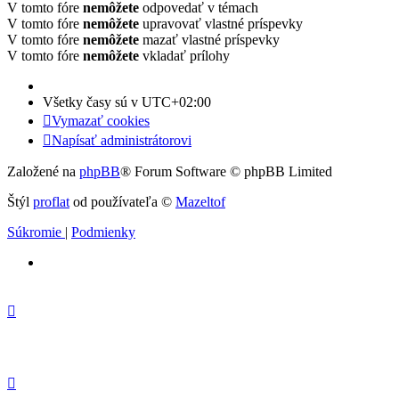
V tomto fóre
nemôžete
odpovedať v témach
V tomto fóre
nemôžete
upravovať vlastné príspevky
V tomto fóre
nemôžete
mazať vlastné príspevky
V tomto fóre
nemôžete
vkladať prílohy
Všetky časy sú v
UTC+02:00
Vymazať cookies
Napísať administrátorovi
Založené na
phpBB
® Forum Software © phpBB Limited
Štýl
proflat
od používateľa ©
Mazeltof
Súkromie
|
Podmienky