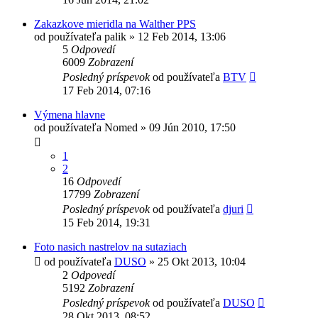
Zakazkove mieridla na Walther PPS
od používateľa
palik
»
12 Feb 2014, 13:06
5
Odpovedí
6009
Zobrazení
Posledný príspevok
od používateľa
BTV
17 Feb 2014, 07:16
Výmena hlavne
od používateľa
Nomed
»
09 Jún 2010, 17:50
1
2
16
Odpovedí
17799
Zobrazení
Posledný príspevok
od používateľa
djuri
15 Feb 2014, 19:31
Foto nasich nastrelov na sutaziach
od používateľa
DUSO
»
25 Okt 2013, 10:04
2
Odpovedí
5192
Zobrazení
Posledný príspevok
od používateľa
DUSO
28 Okt 2013, 08:52