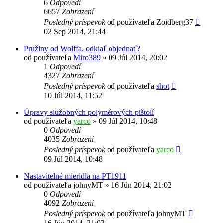
6
Odpovedí
6657
Zobrazení
Posledný príspevok
od používateľa
Zoidberg37
02 Sep 2014, 21:44
Pružiny od Wolffa, odkiaľ objednať?
od používateľa
Miro389
»
09 Júl 2014, 20:02
1
Odpovedí
4327
Zobrazení
Posledný príspevok
od používateľa
shot
10 Júl 2014, 11:52
Úpravy služobných polymérových pištolí
od používateľa
yarco
»
09 Júl 2014, 10:48
0
Odpovedí
4035
Zobrazení
Posledný príspevok
od používateľa
yarco
09 Júl 2014, 10:48
Nastavitelné mieridla na PT1911
od používateľa
johnyMT
»
16 Jún 2014, 21:02
0
Odpovedí
4092
Zobrazení
Posledný príspevok
od používateľa
johnyMT
16 Jún 2014, 21:02