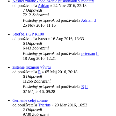
Nastrel zbrane - podlozenie puskohladu v montazi
od používateľa
Adrian
»
24 Nov 2016, 22:18
7
Odpovedí
7212
Zobrazení
Posledný príspevok
od používateľa
Adrian
25 Nov 2016, 11:16
Streľba z GP K100
od používateľa
ivuso
»
16 Aug 2016, 13:33
6
Odpovedí
6443
Zobrazení
Posledný príspevok
od používateľa
peterson
18 Aug 2016, 12:21
zistenie rozmeru vývrtu
od používateľa
R
»
05 Máj 2016, 20:18
6
Odpovedí
11266
Zobrazení
Posledný príspevok
od používateľa
R
07 Máj 2016, 09:28
čiernenie celej zbrane
od používateľa
Triarius
»
29 Mar 2016, 16:53
2
Odpovedí
9730
Zobrazení