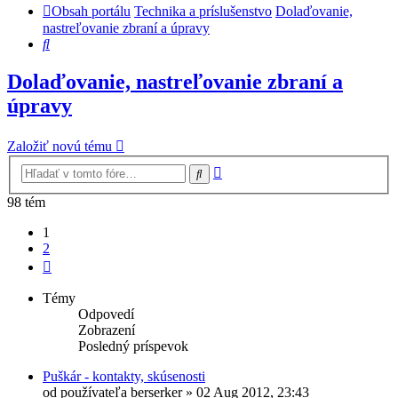
Obsah portálu
Technika a príslušenstvo
Dolaďovanie,
nastreľovanie zbraní a úpravy
Hľadať
Dolaďovanie, nastreľovanie zbraní a
úpravy
Založiť novú tému
Rozšírené
Hľadať
vyhľadávanie
98 tém
1
2
Ďalšia
Témy
Odpovedí
Zobrazení
Posledný príspevok
Puškár - kontakty, skúsenosti
od používateľa
berserker
»
02 Aug 2012, 23:43