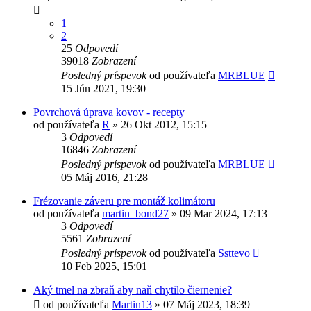
1
2
25
Odpovedí
39018
Zobrazení
Posledný príspevok
od používateľa
MRBLUE
15 Jún 2021, 19:30
Povrchová úprava kovov - recepty
od používateľa
R
»
26 Okt 2012, 15:15
3
Odpovedí
16846
Zobrazení
Posledný príspevok
od používateľa
MRBLUE
05 Máj 2016, 21:28
Frézovanie záveru pre montáž kolimátoru
od používateľa
martin_bond27
»
09 Mar 2024, 17:13
3
Odpovedí
5561
Zobrazení
Posledný príspevok
od používateľa
Ssttevo
10 Feb 2025, 15:01
Aký tmel na zbraň aby naň chytilo čiernenie?
od používateľa
Martin13
»
07 Máj 2023, 18:39