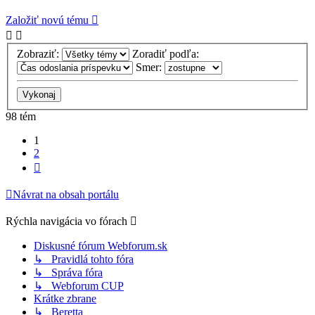
Založiť novú tému
Zobraziť:
Zoradiť podľa:
Smer:
98 tém
1
2
Ďalšia
Návrat na obsah portálu
Rýchla navigácia vo fórach
Diskusné fórum Webforum.sk
↳ Pravidlá tohto fóra
↳ Správa fóra
↳ Webforum CUP
Krátke zbrane
↳ Beretta