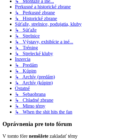
↳ Montáže a iné...
Perkusné a historické zbrane
↳ Perkusné zbrane
↳ Historické zbrane
Súťaže, strelnice, podujatia, kluby
↳ Súťaže
↳ Strelnice
↳ Výstavy, exhibície a iné...
↳ Tréning
↳ Strelecké kluby
Inzercia
↳ Predám
↳ Kúpim
↳ Archív (predám)
↳ Archív (kúpim)
Ostatné
↳ Sebaobrana
↳ Chladné zbrane
↳ Mimo témy
↳ When the shit hits the fan
Oprávnenia pre toto fórum
V tomto fóre
nemôžete
zakladať témy