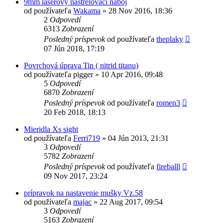
9mm laserový nastrelovací náboj
od používateľa
Wakama
»
28 Nov 2016, 18:36
2
Odpovedí
6313
Zobrazení
Posledný príspevok
od používateľa
theplaky
07 Jún 2018, 17:19
Povrchová úprava Tin ( nitrid titanu)
od používateľa
pigger
»
10 Apr 2016, 09:48
5
Odpovedí
6870
Zobrazení
Posledný príspevok
od používateľa
romen3
20 Feb 2018, 18:13
Mieridla Xs sight
od používateľa
Ferri719
»
04 Jún 2013, 21:31
3
Odpovedí
5782
Zobrazení
Posledný príspevok
od používateľa
fireballl
09 Nov 2017, 23:24
prípravok na nastavenie mušky Vz.58
od používateľa
majac
»
22 Aug 2017, 09:54
3
Odpovedí
5163
Zobrazení