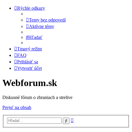
Rýchle odkazy
Temy bez odpovedí
Aktívne témy
Hľadať
Tmavý režim
FAQ
Prihlásiť sa
Vytvoriť účet
Webforum.sk
Diskusné fórum o zbraniach a strelive
Prejsť na obsah
Rozšírené
Hľadať
vyhľadávanie