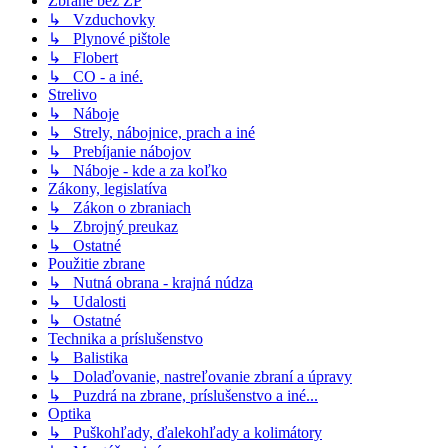
Zbrane bez ZP
↳ Vzduchovky
↳ Plynové pištole
↳ Flobert
↳ CO - a iné.
Strelivo
↳ Náboje
↳ Strely, nábojnice, prach a iné
↳ Prebíjanie nábojov
↳ Náboje - kde a za koľko
Zákony, legislatíva
↳ Zákon o zbraniach
↳ Zbrojný preukaz
↳ Ostatné
Použitie zbrane
↳ Nutná obrana - krajná núdza
↳ Udalosti
↳ Ostatné
Technika a príslušenstvo
↳ Balistika
↳ Dolaďovanie, nastreľovanie zbraní a úpravy
↳ Puzdrá na zbrane, príslušenstvo a iné...
Optika
↳ Puškohľady, ďalekohľady a kolimátory