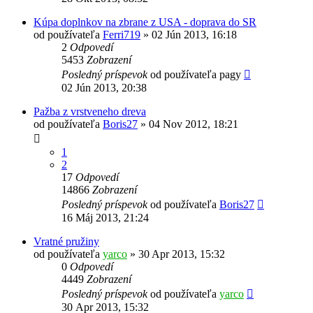
Kúpa doplnkov na zbrane z USA - doprava do SR
od používateľa
Ferri719
»
02 Jún 2013, 16:18
2
Odpovedí
5453
Zobrazení
Posledný príspevok
od používateľa
pagy
02 Jún 2013, 20:38
Pažba z vrstveneho dreva
od používateľa
Boris27
»
04 Nov 2012, 18:21
1
2
17
Odpovedí
14866
Zobrazení
Posledný príspevok
od používateľa
Boris27
16 Máj 2013, 21:24
Vratné pružiny
od používateľa
yarco
»
30 Apr 2013, 15:32
0
Odpovedí
4449
Zobrazení
Posledný príspevok
od používateľa
yarco
30 Apr 2013, 15:32