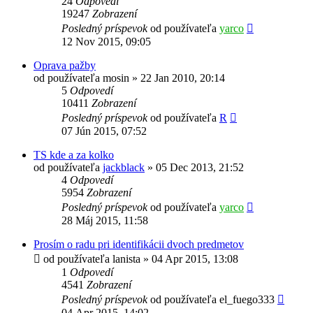
24
Odpovedí
19247
Zobrazení
Posledný príspevok
od používateľa
yarco
12 Nov 2015, 09:05
Oprava pažby
od používateľa
mosin
»
22 Jan 2010, 20:14
5
Odpovedí
10411
Zobrazení
Posledný príspevok
od používateľa
R
07 Jún 2015, 07:52
TS kde a za kolko
od používateľa
jackblack
»
05 Dec 2013, 21:52
4
Odpovedí
5954
Zobrazení
Posledný príspevok
od používateľa
yarco
28 Máj 2015, 11:58
Prosím o radu pri identifikácii dvoch predmetov
od používateľa
lanista
»
04 Apr 2015, 13:08
1
Odpovedí
4541
Zobrazení
Posledný príspevok
od používateľa
el_fuego333
04 Apr 2015, 14:02