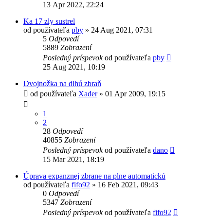
13 Apr 2022, 22:24
Ka 17 zly sustrel
od používateľa
pby
»
24 Aug 2021, 07:31
5
Odpovedí
5889
Zobrazení
Posledný príspevok
od používateľa
pby
25 Aug 2021, 10:19
Dvojnožka na dlhú zbraň
od používateľa
Xader
»
01 Apr 2009, 19:15
1
2
28
Odpovedí
40855
Zobrazení
Posledný príspevok
od používateľa
dano
15 Mar 2021, 18:19
Úprava expanznej zbrane na plne automatickú
od používateľa
fifo92
»
16 Feb 2021, 09:43
0
Odpovedí
5347
Zobrazení
Posledný príspevok
od používateľa
fifo92