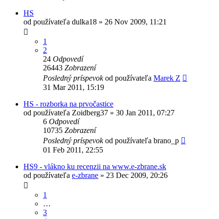
HS
od používateľa
dulka18
»
26 Nov 2009, 11:21
1
2
24
Odpovedí
26443
Zobrazení
Posledný príspevok
od používateľa
Marek Z
31 Mar 2011, 15:19
HS - rozborka na prvočastice
od používateľa
Zoidberg37
»
30 Jan 2011, 07:27
6
Odpovedí
10735
Zobrazení
Posledný príspevok
od používateľa
brano_p
01 Feb 2011, 22:55
HS9 - vlákno ku recenzii na www.e-zbrane.sk
od používateľa
e-zbrane
»
23 Dec 2009, 20:26
1
…
3