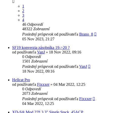
1
2
3
4
46
Odpovedí
48322
Zobrazení
Posledný príspevok
od používateľa
Brano_8
05 Nov 2023, 21:27
SF19 konverzia zásobníka 19->20 ?
od používateľa
VanJ
»
18 Nov 2022, 09:16
0
Odpovedí
1501
Zobrazení
Posledný príspevok
od používateľa
VanJ
18 Nov 2022, 09:16
Hellcat Pro
od používateľa
Fixxxer
»
04 Mar 2022, 12:25
0
Odpovedí
2073
Zobrazení
Posledný príspevok
od používateľa
Fixxxer
04 Mar 2022, 12:25
XD-S® Mod.2™ 3.3″ Single Stack .45ACP