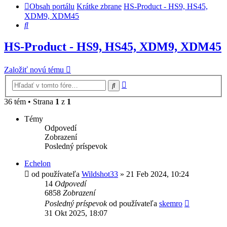
Obsah portálu
Krátke zbrane
HS-Product - HS9, HS45,
XDM9, XDM45
Hľadať
HS-Product - HS9, HS45, XDM9, XDM45
Založiť novú tému
Rozšírené
Hľadať
vyhľadávanie
36 tém • Strana
1
z
1
Témy
Odpovedí
Zobrazení
Posledný príspevok
Echelon
od používateľa
Wildshot33
»
21 Feb 2024, 10:24
14
Odpovedí
6858
Zobrazení
Posledný príspevok
od používateľa
skemro
31 Okt 2025, 18:07