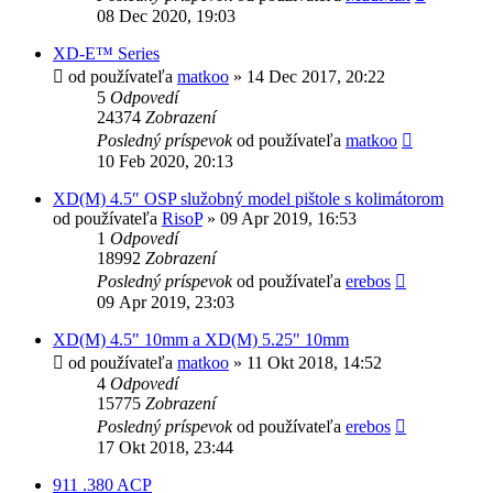
08 Dec 2020, 19:03
XD-E™ Series
od používateľa
matkoo
»
14 Dec 2017, 20:22
5
Odpovedí
24374
Zobrazení
Posledný príspevok
od používateľa
matkoo
10 Feb 2020, 20:13
XD(M) 4.5″ OSP služobný model pištole s kolimátorom
od používateľa
RisoP
»
09 Apr 2019, 16:53
1
Odpovedí
18992
Zobrazení
Posledný príspevok
od používateľa
erebos
09 Apr 2019, 23:03
XD(M) 4.5" 10mm a XD(M) 5.25" 10mm
od používateľa
matkoo
»
11 Okt 2018, 14:52
4
Odpovedí
15775
Zobrazení
Posledný príspevok
od používateľa
erebos
17 Okt 2018, 23:44
911 .380 ACP