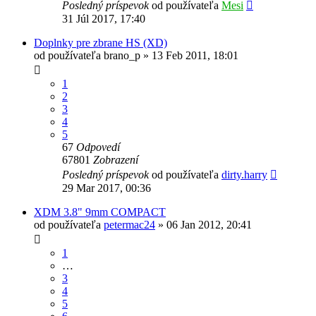
Posledný príspevok
od používateľa
Mesi
31 Júl 2017, 17:40
Doplnky pre zbrane HS (XD)
od používateľa
brano_p
»
13 Feb 2011, 18:01
1
2
3
4
5
67
Odpovedí
67801
Zobrazení
Posledný príspevok
od používateľa
dirty.harry
29 Mar 2017, 00:36
XDM 3.8" 9mm COMPACT
od používateľa
petermac24
»
06 Jan 2012, 20:41
1
…
3
4
5