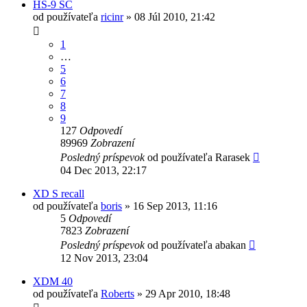
HS-9 SC
od používateľa
ricinr
»
08 Júl 2010, 21:42
1
…
5
6
7
8
9
127
Odpovedí
89969
Zobrazení
Posledný príspevok
od používateľa
Rarasek
04 Dec 2013, 22:17
XD S recall
od používateľa
boris
»
16 Sep 2013, 11:16
5
Odpovedí
7823
Zobrazení
Posledný príspevok
od používateľa
abakan
12 Nov 2013, 23:04
XDM 40
od používateľa
Roberts
»
29 Apr 2010, 18:48