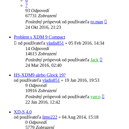
6
7
93
Odpovedí
67731
Zobrazení
Posledný príspevok
od používateľa
ro.man
24 Okt 2016, 21:23
Problem s XDM 9 Compact
od používateľa
vladis851
»
05 Feb 2016, 14:34
14
Odpovedí
14615
Zobrazení
Posledný príspevok
od používateľa
Jack
24 Mar 2016, 02:40
HS-XDM9 alebo Glock 19?
od používateľa
vladis851
»
19 Jan 2016, 19:53
9
Odpovedí
10916
Zobrazení
Posledný príspevok
od používateľa
yarco
22 Jan 2016, 12:42
XD-S 4.0
od používateľa
limo222
»
04 Aug 2014, 15:18
0
Odpovedí
5779
Zobrazení