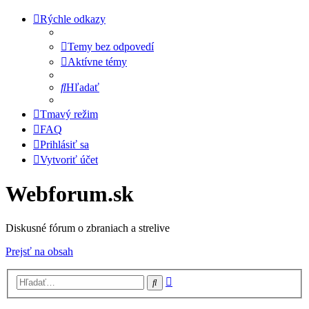
Rýchle odkazy
Temy bez odpovedí
Aktívne témy
Hľadať
Tmavý režim
FAQ
Prihlásiť sa
Vytvoriť účet
Webforum.sk
Diskusné fórum o zbraniach a strelive
Prejsť na obsah
Rozšírené
Hľadať
vyhľadávanie