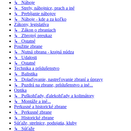
↳ Náboje
↳ Strely, nábojnice, prach a iné
↳ Prebíjanie nábojov
↳ Náboje - kde a za koľko
Zákony, legislatíva
↳ Zákon o zbraniach
↳ Zbrojný preukaz
↳ Ostatné
Použitie zbrane
↳ Nutná obrana - krajná núdza
↳ Udalosti
↳ Ostatné
Technika a príslušenstvo
↳ Balistika
↳ Dolaďovanie, nastreľovanie zbraní a úpravy
↳ Puzdrá na zbrane, príslušenstvo a iné...
Optika
↳ Puškohľady, ďalekohľady a kolimátory
↳ Montáže a iné...
Perkusné a historické zbrane
↳ Perkusné zbrane
↳ Historické zbrane
Súťaže, strelnice, podujatia, kluby
↳ Súťaže