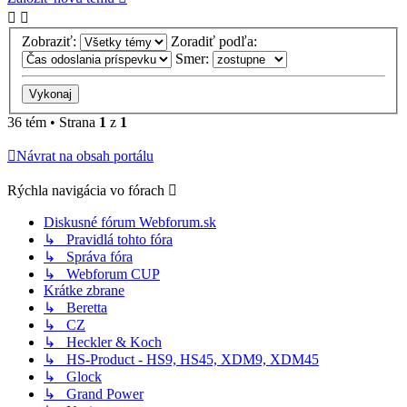
Zobraziť:
Zoradiť podľa:
Smer:
36 tém • Strana
1
z
1
Návrat na obsah portálu
Rýchla navigácia vo fórach
Diskusné fórum Webforum.sk
↳ Pravidlá tohto fóra
↳ Správa fóra
↳ Webforum CUP
Krátke zbrane
↳ Beretta
↳ CZ
↳ Heckler & Koch
↳ HS-Product - HS9, HS45, XDM9, XDM45
↳ Glock
↳ Grand Power