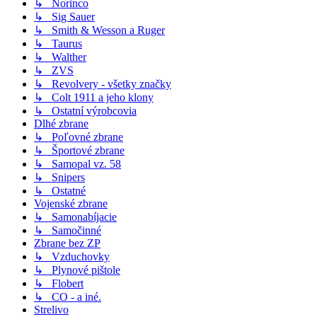
↳ Norinco
↳ Sig Sauer
↳ Smith & Wesson a Ruger
↳ Taurus
↳ Walther
↳ ZVS
↳ Revolvery - všetky značky
↳ Colt 1911 a jeho klony
↳ Ostatní výrobcovia
Dlhé zbrane
↳ Poľovné zbrane
↳ Športové zbrane
↳ Samopal vz. 58
↳ Snipers
↳ Ostatné
Vojenské zbrane
↳ Samonabíjacie
↳ Samočinné
Zbrane bez ZP
↳ Vzduchovky
↳ Plynové pištole
↳ Flobert
↳ CO - a iné.
Strelivo