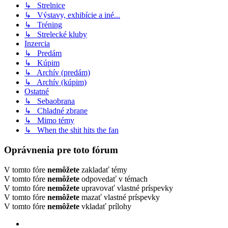
↳ Strelnice
↳ Výstavy, exhibície a iné...
↳ Tréning
↳ Strelecké kluby
Inzercia
↳ Predám
↳ Kúpim
↳ Archív (predám)
↳ Archív (kúpim)
Ostatné
↳ Sebaobrana
↳ Chladné zbrane
↳ Mimo témy
↳ When the shit hits the fan
Oprávnenia pre toto fórum
V tomto fóre
nemôžete
zakladať témy
V tomto fóre
nemôžete
odpovedať v témach
V tomto fóre
nemôžete
upravovať vlastné príspevky
V tomto fóre
nemôžete
mazať vlastné príspevky
V tomto fóre
nemôžete
vkladať prílohy