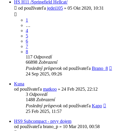
HS H11 /Springfield Hellcat/
od používateľa
jedei105
»
05 Okt 2020, 10:31
1
…
4
5
6
7
8
117
Odpovedí
66898
Zobrazení
Posledný príspevok
od používateľa
Brano_8
24 Sep 2025, 09:26
Kuna
od používateľa
matkoo
»
24 Feb 2025, 22:12
3
Odpovedí
1488
Zobrazení
Posledný príspevok
od používateľa
Kapo
25 Feb 2025, 11:57
HS9 Subcompact - prvy dojem
od používateľa
brano_p
»
10 Mar 2010, 00:58