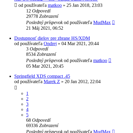
od používateľa
matkoo
»
25 Jan 2018, 23:03
12
Odpovedí
29778
Zobrazení
Posledný príspevok
od používateľa
MudMax
21 Máj 2021, 06:52
Dostupnosť dielov pre zbrane HS/XDM
od používateľa
Ondrej
»
04 Mar 2021, 20:44
3
Odpovedí
8534
Zobrazení
Posledný príspevok
od používateľa
matkoo
05 Mar 2021, 20:45
Springfield XDS compact .45
od používateľa
Marek Z
»
20 Jan 2012, 22:04
1
2
3
4
5
68
Odpovedí
69336
Zobrazení
Posledný príspevok
od používateľa
MudMax