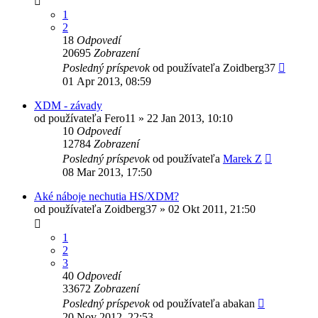
1
2
18
Odpovedí
20695
Zobrazení
Posledný príspevok
od používateľa
Zoidberg37
01 Apr 2013, 08:59
XDM - závady
od používateľa
Fero11
»
22 Jan 2013, 10:10
10
Odpovedí
12784
Zobrazení
Posledný príspevok
od používateľa
Marek Z
08 Mar 2013, 17:50
Aké náboje nechutia HS/XDM?
od používateľa
Zoidberg37
»
02 Okt 2011, 21:50
1
2
3
40
Odpovedí
33672
Zobrazení
Posledný príspevok
od používateľa
abakan
20 Nov 2012, 22:53