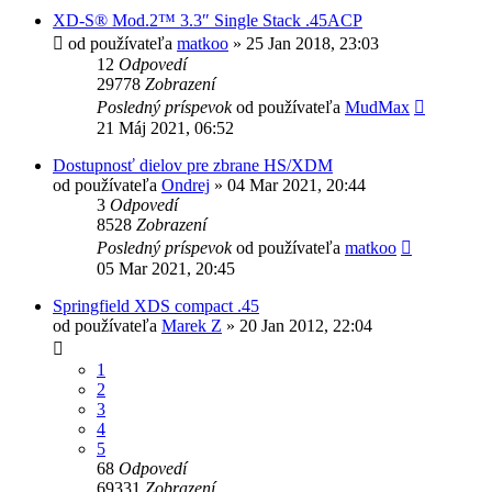
XD-S® Mod.2™ 3.3″ Single Stack .45ACP
od používateľa
matkoo
»
25 Jan 2018, 23:03
12
Odpovedí
29778
Zobrazení
Posledný príspevok
od používateľa
MudMax
21 Máj 2021, 06:52
Dostupnosť dielov pre zbrane HS/XDM
od používateľa
Ondrej
»
04 Mar 2021, 20:44
3
Odpovedí
8528
Zobrazení
Posledný príspevok
od používateľa
matkoo
05 Mar 2021, 20:45
Springfield XDS compact .45
od používateľa
Marek Z
»
20 Jan 2012, 22:04
1
2
3
4
5
68
Odpovedí
69331
Zobrazení