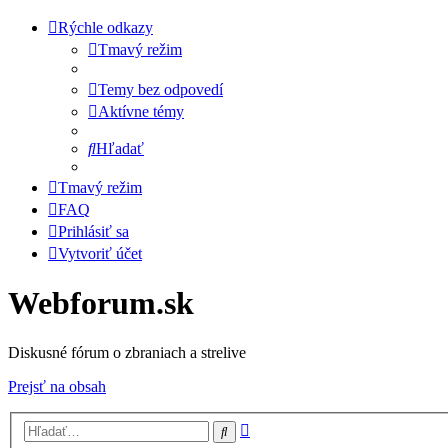
Rýchle odkazy
Tmavý režim
Temy bez odpovedí
Aktívne témy
Hľadať
Tmavý režim
FAQ
Prihlásiť sa
Vytvoriť účet
Webforum.sk
Diskusné fórum o zbraniach a strelive
Prejsť na obsah
Rozšírené
Hľadať
vyhľadávanie