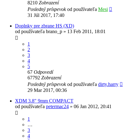
8210
Zobrazení
Posledný príspevok
od používateľa
Mesi
31 Júl 2017, 17:40
Doplnky pre zbrane HS (XD)
od používateľa
brano_p
»
13 Feb 2011, 18:01
1
2
3
4
5
67
Odpovedí
67792
Zobrazení
Posledný príspevok
od používateľa
dirty.harry
29 Mar 2017, 00:36
XDM 3.8" 9mm COMPACT
od používateľa
petermac24
»
06 Jan 2012, 20:41
1
…
3
4