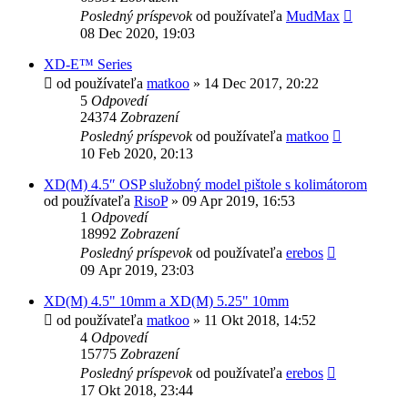
Posledný príspevok
od používateľa
MudMax
08 Dec 2020, 19:03
XD-E™ Series
od používateľa
matkoo
»
14 Dec 2017, 20:22
5
Odpovedí
24374
Zobrazení
Posledný príspevok
od používateľa
matkoo
10 Feb 2020, 20:13
XD(M) 4.5″ OSP služobný model pištole s kolimátorom
od používateľa
RisoP
»
09 Apr 2019, 16:53
1
Odpovedí
18992
Zobrazení
Posledný príspevok
od používateľa
erebos
09 Apr 2019, 23:03
XD(M) 4.5" 10mm a XD(M) 5.25" 10mm
od používateľa
matkoo
»
11 Okt 2018, 14:52
4
Odpovedí
15775
Zobrazení
Posledný príspevok
od používateľa
erebos
17 Okt 2018, 23:44