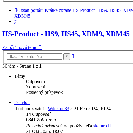
Obsah portálu
Krátke zbrane
HS-Product - HS9, HS45, XD
XDM45
Hľadať
HS-Product - HS9, HS45, XDM9, XDM45
Založiť novú tému
Rozšírené
Hľadať
vyhľadávanie
36 tém • Strana
1
z
1
Témy
Odpovedí
Zobrazení
Posledný príspevok
Echelon
od používateľa
Wildshot33
»
21 Feb 2024, 10:24
14
Odpovedí
6841
Zobrazení
Posledný príspevok
od používateľa
skemro
31 Okt 2025, 18:07