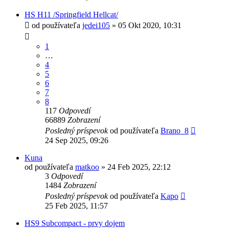
HS H11 /Springfield Hellcat/
od používateľa
jedei105
»
05 Okt 2020, 10:31
1
…
4
5
6
7
8
117
Odpovedí
66889
Zobrazení
Posledný príspevok
od používateľa
Brano_8
24 Sep 2025, 09:26
Kuna
od používateľa
matkoo
»
24 Feb 2025, 22:12
3
Odpovedí
1484
Zobrazení
Posledný príspevok
od používateľa
Kapo
25 Feb 2025, 11:57
HS9 Subcompact - prvy dojem