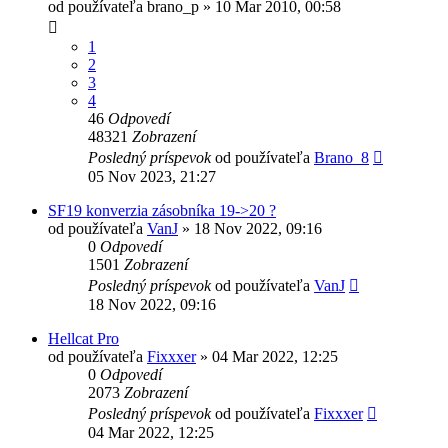
od používateľa
brano_p
»
10 Mar 2010, 00:58
1
2
3
4
46
Odpovedí
48321
Zobrazení
Posledný príspevok
od používateľa
Brano_8
05 Nov 2023, 21:27
SF19 konverzia zásobníka 19->20 ?
od používateľa
VanJ
»
18 Nov 2022, 09:16
0
Odpovedí
1501
Zobrazení
Posledný príspevok
od používateľa
VanJ
18 Nov 2022, 09:16
Hellcat Pro
od používateľa
Fixxxer
»
04 Mar 2022, 12:25
0
Odpovedí
2073
Zobrazení
Posledný príspevok
od používateľa
Fixxxer
04 Mar 2022, 12:25