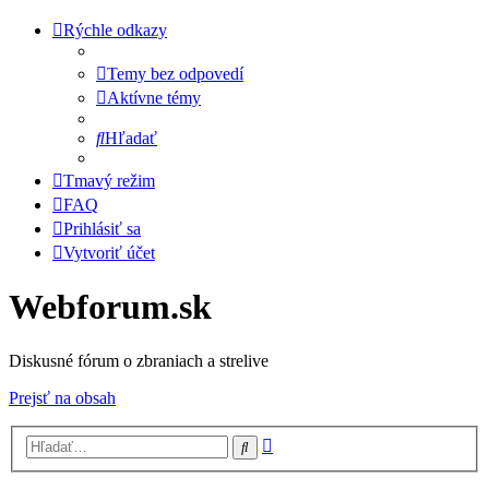
Rýchle odkazy
Temy bez odpovedí
Aktívne témy
Hľadať
Tmavý režim
FAQ
Prihlásiť sa
Vytvoriť účet
Webforum.sk
Diskusné fórum o zbraniach a strelive
Prejsť na obsah
Rozšírené
Hľadať
vyhľadávanie