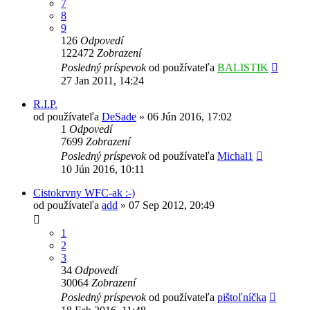
7
8
9
126
Odpovedí
122472
Zobrazení
Posledný príspevok
od používateľa
BALISTIK
27 Jan 2011, 14:24
R.I.P.
od používateľa
DeSade
»
06 Jún 2016, 17:02
1
Odpovedí
7699
Zobrazení
Posledný príspevok
od používateľa
Michal1
10 Jún 2016, 10:11
Cistokrvny WFC-ak :-)
od používateľa
add
»
07 Sep 2012, 20:49
1
2
3
34
Odpovedí
30064
Zobrazení
Posledný príspevok
od používateľa
pištoľníčka