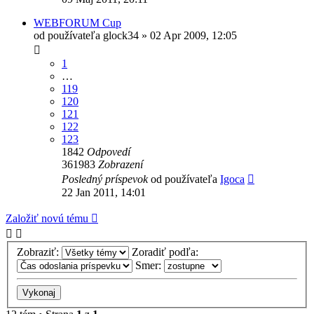
WEBFORUM Cup
od používateľa
glock34
»
02 Apr 2009, 12:05
1
…
119
120
121
122
123
1842
Odpovedí
361983
Zobrazení
Posledný príspevok
od používateľa
Igoca
22 Jan 2011, 14:01
Založiť novú tému
Zobraziť:
Zoradiť podľa:
Smer: