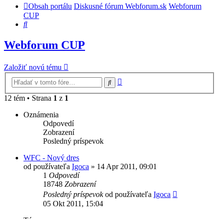
Obsah portálu
Diskusné fórum Webforum.sk
Webforum
CUP
Hľadať
Webforum CUP
Založiť novú tému
Rozšírené
Hľadať
vyhľadávanie
12 tém • Strana
1
z
1
Oznámenia
Odpovedí
Zobrazení
Posledný príspevok
WFC - Nový dres
od používateľa
Igoca
»
14 Apr 2011, 09:01
1
Odpovedí
18748
Zobrazení
Posledný príspevok
od používateľa
Igoca
05 Okt 2011, 15:04