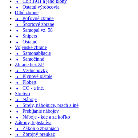
↳ Colt 1911 a jeho klony
↳ Ostatní výrobcovia
Dlhé zbrane
↳ Poľovné zbrane
↳ Športové zbrane
↳ Samopal vz. 58
↳ Snipers
↳ Ostatné
Vojenské zbrane
↳ Samonabíjacie
↳ Samočinné
Zbrane bez ZP
↳ Vzduchovky
↳ Plynové pištole
↳ Flobert
↳ CO - a iné.
Strelivo
↳ Náboje
↳ Strely, nábojnice, prach a iné
↳ Prebíjanie nábojov
↳ Náboje - kde a za koľko
Zákony, legislatíva
↳ Zákon o zbraniach
↳ Zbrojný preukaz