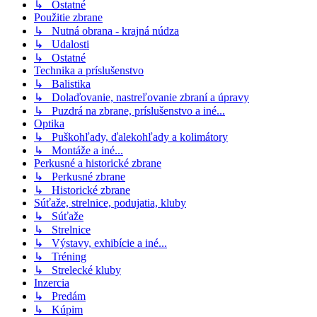
↳ Ostatné
Použitie zbrane
↳ Nutná obrana - krajná núdza
↳ Udalosti
↳ Ostatné
Technika a príslušenstvo
↳ Balistika
↳ Dolaďovanie, nastreľovanie zbraní a úpravy
↳ Puzdrá na zbrane, príslušenstvo a iné...
Optika
↳ Puškohľady, ďalekohľady a kolimátory
↳ Montáže a iné...
Perkusné a historické zbrane
↳ Perkusné zbrane
↳ Historické zbrane
Súťaže, strelnice, podujatia, kluby
↳ Súťaže
↳ Strelnice
↳ Výstavy, exhibície a iné...
↳ Tréning
↳ Strelecké kluby
Inzercia
↳ Predám
↳ Kúpim