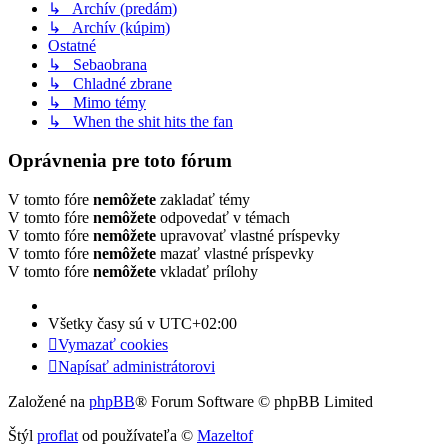
↳ Archív (predám)
↳ Archív (kúpim)
Ostatné
↳ Sebaobrana
↳ Chladné zbrane
↳ Mimo témy
↳ When the shit hits the fan
Oprávnenia pre toto fórum
V tomto fóre
nemôžete
zakladať témy
V tomto fóre
nemôžete
odpovedať v témach
V tomto fóre
nemôžete
upravovať vlastné príspevky
V tomto fóre
nemôžete
mazať vlastné príspevky
V tomto fóre
nemôžete
vkladať prílohy
Všetky časy sú v
UTC+02:00
Vymazať cookies
Napísať administrátorovi
Založené na
phpBB
® Forum Software © phpBB Limited
Štýl
proflat
od používateľa ©
Mazeltof