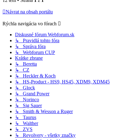
12 tém • Strana
1
z
1
Návrat na obsah portálu
Rýchla navigácia vo fórach
Diskusné fórum Webforum.sk
↳ Pravidlá tohto fóra
↳ Správa fóra
↳ Webforum CUP
Krátke zbrane
↳ Beretta
↳ CZ
↳ Heckler & Koch
↳ HS-Product - HS9, HS45, XDM9, XDM45
↳ Glock
↳ Grand Power
↳ Norinco
↳ Sig Sauer
↳ Smith & Wesson a Ruger
↳ Taurus
↳ Walther
↳ ZVS
↳ Revolvery - všetky značky