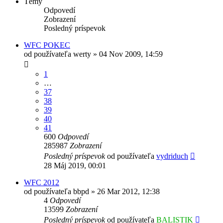
Témy
Odpovedí
Zobrazení
Posledný príspevok
WFC POKEC
od používateľa
werty
»
04 Nov 2009, 14:59
1
…
37
38
39
40
41
600
Odpovedí
285987
Zobrazení
Posledný príspevok
od používateľa
vydriduch
28 Máj 2019, 00:01
WFC 2012
od používateľa
bbpd
»
26 Mar 2012, 12:38
4
Odpovedí
13599
Zobrazení
Posledný príspevok
od používateľa
BALISTIK