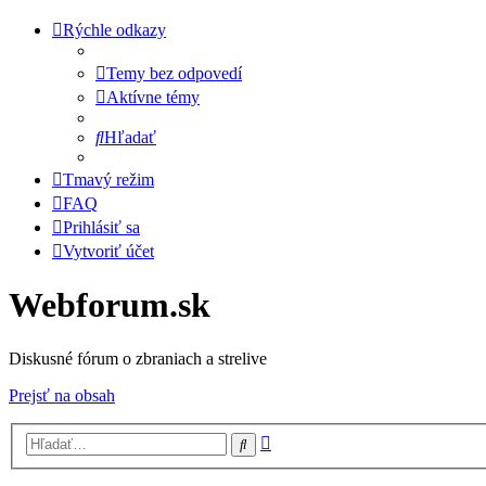
Rýchle odkazy
Temy bez odpovedí
Aktívne témy
Hľadať
Tmavý režim
FAQ
Prihlásiť sa
Vytvoriť účet
Webforum.sk
Diskusné fórum o zbraniach a strelive
Prejsť na obsah
Rozšírené
Hľadať
vyhľadávanie