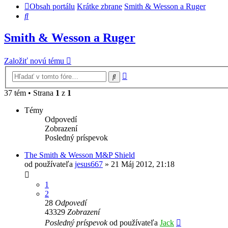
Obsah portálu
Krátke zbrane
Smith & Wesson a Ruger
Hľadať
Smith & Wesson a Ruger
Založiť novú tému
Rozšírené
Hľadať
vyhľadávanie
37 tém • Strana
1
z
1
Témy
Odpovedí
Zobrazení
Posledný príspevok
The Smith & Wesson M&P Shield
od používateľa
jesus667
»
21 Máj 2012, 21:18
1
2
28
Odpovedí
43329
Zobrazení
Posledný príspevok
od používateľa
Jack