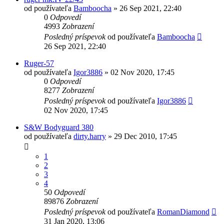
od používateľa
Bamboocha
»
26 Sep 2021, 22:40
0
Odpovedí
4993
Zobrazení
Posledný príspevok
od používateľa
Bamboocha
26 Sep 2021, 22:40
Ruger-57
od používateľa
Igor3886
»
02 Nov 2020, 17:45
0
Odpovedí
8277
Zobrazení
Posledný príspevok
od používateľa
Igor3886
02 Nov 2020, 17:45
S&W Bodyguard 380
od používateľa
dirty.harry
»
29 Dec 2010, 17:45
1
2
3
4
50
Odpovedí
89876
Zobrazení
Posledný príspevok
od používateľa
RomanDiamond
31 Jan 2020, 13:06