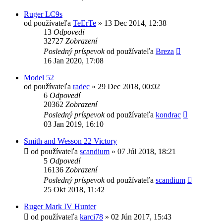
Ruger LC9s
od používateľa
TeErTe
»
13 Dec 2014, 12:38
13
Odpovedí
32727
Zobrazení
Posledný príspevok
od používateľa
Breza
16 Jan 2020, 17:08
Model 52
od používateľa
radec
»
29 Dec 2018, 00:02
6
Odpovedí
20362
Zobrazení
Posledný príspevok
od používateľa
kondrac
03 Jan 2019, 16:10
Smith and Wesson 22 Victory
od používateľa
scandium
»
07 Júl 2018, 18:21
5
Odpovedí
16136
Zobrazení
Posledný príspevok
od používateľa
scandium
25 Okt 2018, 11:42
Ruger Mark IV Hunter
od používateľa
karci78
»
02 Jún 2017, 15:43