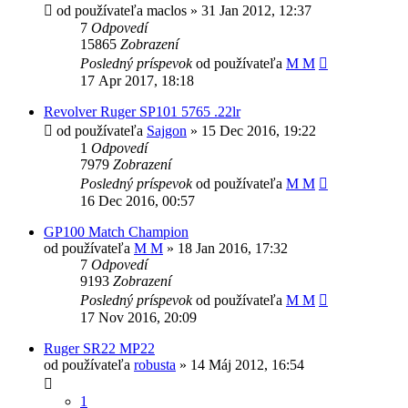
od používateľa
maclos
»
31 Jan 2012, 12:37
7
Odpovedí
15865
Zobrazení
Posledný príspevok
od používateľa
M M
17 Apr 2017, 18:18
Revolver Ruger SP101 5765 .22lr
od používateľa
Sajgon
»
15 Dec 2016, 19:22
1
Odpovedí
7979
Zobrazení
Posledný príspevok
od používateľa
M M
16 Dec 2016, 00:57
GP100 Match Champion
od používateľa
M M
»
18 Jan 2016, 17:32
7
Odpovedí
9193
Zobrazení
Posledný príspevok
od používateľa
M M
17 Nov 2016, 20:09
Ruger SR22 MP22
od používateľa
robusta
»
14 Máj 2012, 16:54
1