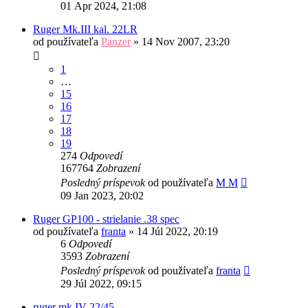
01 Apr 2024, 21:08
Ruger Mk.III kal. 22LR
od používateľa
Panzer
»
14 Nov 2007, 23:20
1
…
15
16
17
18
19
274
Odpovedí
167764
Zobrazení
Posledný príspevok
od používateľa
M M
09 Jan 2023, 20:02
Ruger GP100 - strielanie .38 spec
od používateľa
franta
»
14 Júl 2022, 20:19
6
Odpovedí
3593
Zobrazení
Posledný príspevok
od používateľa
franta
29 Júl 2022, 09:15
ruger mk.IV 22/45