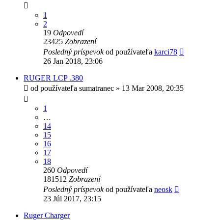
1
2
19
Odpovedí
23425
Zobrazení
Posledný príspevok
od používateľa
karci78
26 Jan 2018, 23:06
RUGER LCP .380
od používateľa
sumatranec
»
13 Mar 2008, 20:35
1
…
14
15
16
17
18
260
Odpovedí
181512
Zobrazení
Posledný príspevok
od používateľa
neosk
23 Júl 2017, 23:15
Ruger Charger