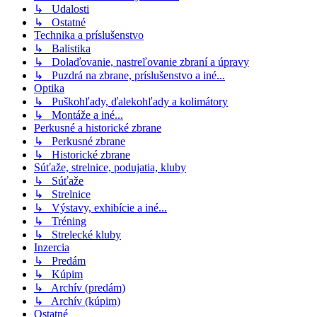
↳ Udalosti
↳ Ostatné
Technika a príslušenstvo
↳ Balistika
↳ Dolaďovanie, nastreľovanie zbraní a úpravy
↳ Puzdrá na zbrane, príslušenstvo a iné...
Optika
↳ Puškohľady, ďalekohľady a kolimátory
↳ Montáže a iné...
Perkusné a historické zbrane
↳ Perkusné zbrane
↳ Historické zbrane
Súťaže, strelnice, podujatia, kluby
↳ Súťaže
↳ Strelnice
↳ Výstavy, exhibície a iné...
↳ Tréning
↳ Strelecké kluby
Inzercia
↳ Predám
↳ Kúpim
↳ Archív (predám)
↳ Archív (kúpim)
Ostatné