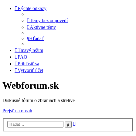
Rýchle odkazy
Temy bez odpovedí
Aktívne témy
Hľadať
Tmavý režim
FAQ
Prihlásiť sa
Vytvoriť účet
Webforum.sk
Diskusné fórum o zbraniach a strelive
Prejsť na obsah
Rozšírené
Hľadať
vyhľadávanie