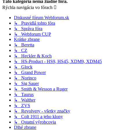
Táto kategória nemá žiadne fóra.
Rýchla navigácia vo fórach
Diskusné fórum Webforum.sk
↳ Pravidlá tohto fóra
↳ Správa fóra
↳ Webforum CUP
Krátke zbrane
↳ Beretta
↳ CZ
↳ Heckler & Koch
↳ HS-Product - HS9, HS45, XDM9, XDM45
↳ Glock
↳ Grand Power
↳ Norinco
↳ Sig Sauer
↳ Smith & Wesson a Ruger
↳ Taurus
↳ Walther
↳ ZVS
↳ Revolvery - všetky značky
↳ Colt 1911 a jeho klony
↳ Ostatní výrobcovia
Dlhé zbrane