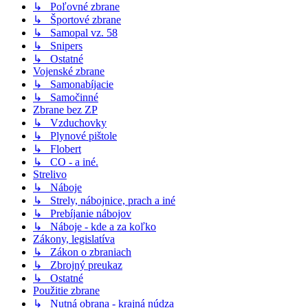
↳ Poľovné zbrane
↳ Športové zbrane
↳ Samopal vz. 58
↳ Snipers
↳ Ostatné
Vojenské zbrane
↳ Samonabíjacie
↳ Samočinné
Zbrane bez ZP
↳ Vzduchovky
↳ Plynové pištole
↳ Flobert
↳ CO - a iné.
Strelivo
↳ Náboje
↳ Strely, nábojnice, prach a iné
↳ Prebíjanie nábojov
↳ Náboje - kde a za koľko
Zákony, legislatíva
↳ Zákon o zbraniach
↳ Zbrojný preukaz
↳ Ostatné
Použitie zbrane
↳ Nutná obrana - krajná núdza