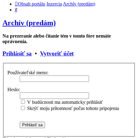
Obsah portálu
Inzercia
Archív (predám)
Hľadať
Archív (predám)
Na prezeranie alebo čítanie tém v tomto fóre nemáte
oprávnenia.
Prihlásiť sa
•
Vytvoriť účet
Používateľské meno:
Heslo:
V budúcnosti ma automaticky prihlásiť
Skrýť moju prítomnosť počas tohoto pripojenia