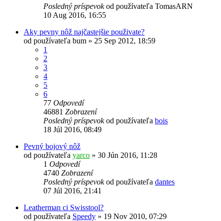
Posledný príspevok
od používateľa
TomasARN
10 Aug 2016, 16:55
Aky pevny nôž najčastejšie použivate?
od používateľa
bum
»
25 Sep 2012, 18:59
1
2
3
4
5
6
77
Odpovedí
46881
Zobrazení
Posledný príspevok
od používateľa
bois
18 Júl 2016, 08:49
Pevný bojový nôž
od používateľa
yarco
»
30 Jún 2016, 11:28
1
Odpovedí
4740
Zobrazení
Posledný príspevok
od používateľa
dantes
07 Júl 2016, 21:41
Leatherman ci Swisstool?
od používateľa
Speedy
»
19 Nov 2010, 07:29