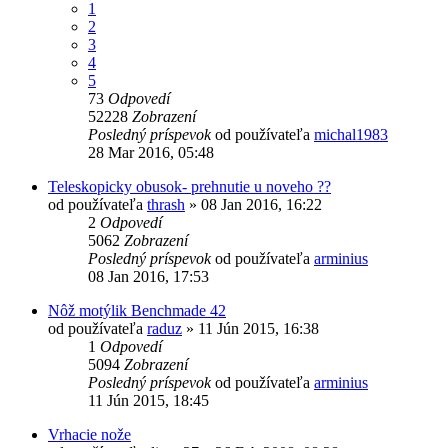
1
2
3
4
5
73
Odpovedí
52228
Zobrazení
Posledný príspevok
od používateľa
michal1983
28 Mar 2016, 05:48
Teleskopicky obusok- prehnutie u noveho ??
od používateľa
thrash
»
08 Jan 2016, 16:22
2
Odpovedí
5062
Zobrazení
Posledný príspevok
od používateľa
arminius
08 Jan 2016, 17:53
Nôž motýlik Benchmade 42
od používateľa
raduz
»
11 Jún 2015, 16:38
1
Odpovedí
5094
Zobrazení
Posledný príspevok
od používateľa
arminius
11 Jún 2015, 18:45
Vrhacie nože