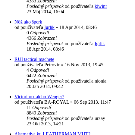
4383
Zobrazení
Posledný príspevok
od používateľa
kiwinr
23 Máj 2014, 16:04
Nôž ako šperk
od používateľa
Igrlik
»
18 Apr 2014, 08:46
0
Odpovedí
4366
Zobrazení
Posledný príspevok
od používateľa
Igrlik
18 Apr 2014, 08:46
RUI tactical machete
od používateľa
Petrovic
»
16 Nov 2013, 19:45
4
Odpovedí
6422
Zobrazení
Posledný príspevok
od používateľa
nionia
20 Jan 2014, 09:42
Victorinox alebo Wenger?
od používateľa
BA-ROYAL
»
06 Sep 2013, 11:47
11
Odpovedí
8849
Zobrazení
Posledný príspevok
od používateľa
uraay
23 Okt 2013, 14:21
Alternatíva ku LEATHERMAN MUT?