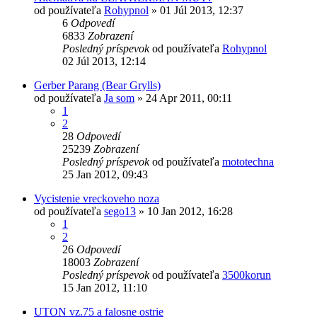
od používateľa
Rohypnol
»
01 Júl 2013, 12:37
6
Odpovedí
6833
Zobrazení
Posledný príspevok
od používateľa
Rohypnol
02 Júl 2013, 12:14
Gerber Parang (Bear Grylls)
od používateľa
Ja som
»
24 Apr 2011, 00:11
1
2
28
Odpovedí
25239
Zobrazení
Posledný príspevok
od používateľa
mototechna
25 Jan 2012, 09:43
Vycistenie vreckoveho noza
od používateľa
sego13
»
10 Jan 2012, 16:28
1
2
26
Odpovedí
18003
Zobrazení
Posledný príspevok
od používateľa
3500korun
15 Jan 2012, 11:10
UTON vz.75 a falosne ostrie