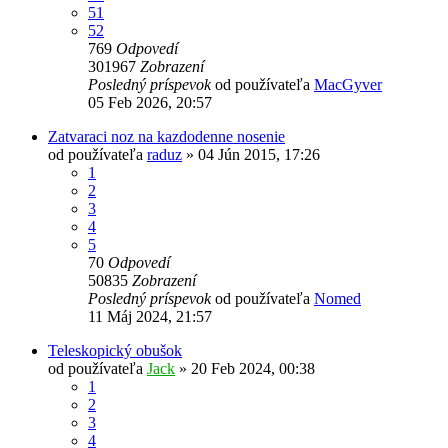
51
52
769
Odpovedí
301967
Zobrazení
Posledný príspevok
od používateľa
MacGyver
05 Feb 2026, 20:57
Zatvaraci noz na kazdodenne nosenie
od používateľa
raduz
»
04 Jún 2015, 17:26
1
2
3
4
5
70
Odpovedí
50835
Zobrazení
Posledný príspevok
od používateľa
Nomed
11 Máj 2024, 21:57
Teleskopický obušok
od používateľa
Jack
»
20 Feb 2024, 00:38
1
2
3
4