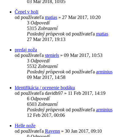
03 Mar 2018, 10:05
Čepel v holi
od používateľa
matias
»
27 Mar 2017, 10:20
3
Odpovedí
5315
Zobrazení
Posledný príspevok
od používateľa
matias
27 Mar 2017, 19:13
predaj noža
od používateľa
steniels
»
09 Mar 2017, 10:53
3
Odpovedí
5532
Zobrazení
Posledný príspevok
od používateľa
arminius
09 Mar 2017, 14:58
Identifikácia / ocenenie bodáku
od používateľa
davidb97
»
11 Feb 2017, 14:19
6
Odpovedí
6503
Zobrazení
Posledný príspevok
od používateľa
arminius
12 Feb 2017, 00:06
Helle nože
od používateľa
Ravenn
»
30 Jan 2017, 09:10
0
Odpovedí