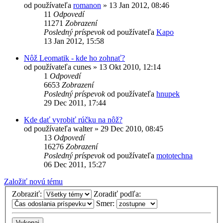
od používateľa
romanon
»
13 Jan 2012, 08:46
11
Odpovedí
11271
Zobrazení
Posledný príspevok
od používateľa
Kapo
13 Jan 2012, 15:58
Nôž Leomatik - kde ho zohnať?
od používateľa
cunes
»
13 Okt 2010, 12:14
1
Odpovedí
6653
Zobrazení
Posledný príspevok
od používateľa
hnupek
29 Dec 2011, 17:44
Kde dať vyrobiť rúčku na nôž?
od používateľa
walter
»
29 Dec 2010, 08:45
13
Odpovedí
16276
Zobrazení
Posledný príspevok
od používateľa
mototechna
06 Dec 2011, 15:27
Založiť novú tému
Zobraziť:
Zoradiť podľa:
Smer: