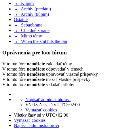
↳ Kúpim
↳ Archív (predám)
↳ Archív (kúpim)
Ostatné
↳ Sebaobrana
↳ Chladné zbrane
↳ Mimo témy
↳ When the shit hits the fan
Oprávnenia pre toto fórum
V tomto fóre
nemôžete
zakladať témy
V tomto fóre
nemôžete
odpovedať v témach
V tomto fóre
nemôžete
upravovať vlastné príspevky
V tomto fóre
nemôžete
mazať vlastné príspevky
V tomto fóre
nemôžete
vkladať prílohy
Napísať administrátorovi
Všetky časy sú v
UTC+02:00
Vymazať cookies
Všetky časy sú v
UTC+02:00
Vymazať cookies
Napísať administrátorovi