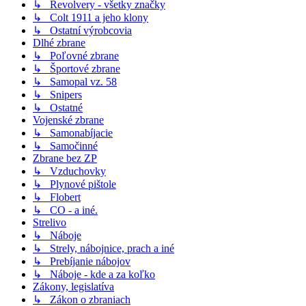
↳ Revolvery - všetky značky
↳ Colt 1911 a jeho klony
↳ Ostatní výrobcovia
Dlhé zbrane
↳ Poľovné zbrane
↳ Športové zbrane
↳ Samopal vz. 58
↳ Snipers
↳ Ostatné
Vojenské zbrane
↳ Samonabíjacie
↳ Samočinné
Zbrane bez ZP
↳ Vzduchovky
↳ Plynové pištole
↳ Flobert
↳ CO - a iné.
Strelivo
↳ Náboje
↳ Strely, nábojnice, prach a iné
↳ Prebíjanie nábojov
↳ Náboje - kde a za koľko
Zákony, legislatíva
↳ Zákon o zbraniach