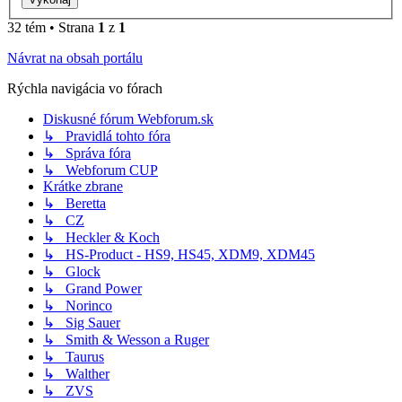
32 tém • Strana
1
z
1
Návrat na obsah portálu
Rýchla navigácia vo fórach
Diskusné fórum Webforum.sk
↳ Pravidlá tohto fóra
↳ Správa fóra
↳ Webforum CUP
Krátke zbrane
↳ Beretta
↳ CZ
↳ Heckler & Koch
↳ HS-Product - HS9, HS45, XDM9, XDM45
↳ Glock
↳ Grand Power
↳ Norinco
↳ Sig Sauer
↳ Smith & Wesson a Ruger
↳ Taurus
↳ Walther
↳ ZVS