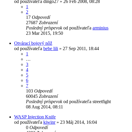
od používateľa
dingo27
»
26 Feb 2008, 08:28
1
2
17
Odpovedí
27687
Zobrazení
Posledný príspevok
od používateľa
arminius
23 Mar 2015, 19:50
Otvárací bojový nôž
od používateľa
bebe lili
»
27 Sep 2011, 18:44
1
…
3
4
5
6
7
103
Odpovedí
60045
Zobrazení
Posledný príspevok
od používateľa
streetfight
08 Aug 2014, 08:11
WASP Injection Knife
od používateľa
kiwinr
»
23 Máj 2014, 16:04
0
Odpovedí