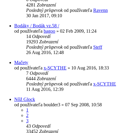
4281
Zobrazení
Posledný príspevok
od používateľa
Ravenn
30 Jan 2017, 09:10
Bodáky / Bodák vz.58 /
od používateľa
bagoo
»
02 Feb 2009, 11:24
14
Odpovedí
19293
Zobrazení
Posledný príspevok
od používateľa
Steff
26 Aug 2016, 12:48
Mačety
od používateľa
x-SCYTHE
»
10 Aug 2016, 18:33
7
Odpovedí
6444
Zobrazení
Posledný príspevok
od používateľa
x-SCYTHE
11 Aug 2016, 12:39
Nôž Glock
od používateľa
boulder3
»
07 Sep 2008, 10:58
1
2
3
43
Odpovedí
33452
Zobrazení