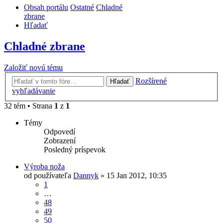
Obsah portálu
Ostatné
Chladné
zbrane
Hľadať
Chladné zbrane
Založiť novú tému
Rozšírené
Hľadať
vyhľadávanie
32 tém • Strana
1
z
1
Témy
Odpovedí
Zobrazení
Posledný príspevok
Výroba noža
od používateľa
Dannyk
»
15 Jan 2012, 10:35
1
…
48
49
50