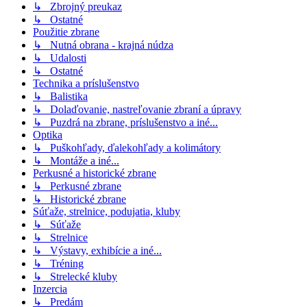
↳ Zbrojný preukaz
↳ Ostatné
Použitie zbrane
↳ Nutná obrana - krajná núdza
↳ Udalosti
↳ Ostatné
Technika a príslušenstvo
↳ Balistika
↳ Dolaďovanie, nastreľovanie zbraní a úpravy
↳ Puzdrá na zbrane, príslušenstvo a iné...
Optika
↳ Puškohľady, ďalekohľady a kolimátory
↳ Montáže a iné...
Perkusné a historické zbrane
↳ Perkusné zbrane
↳ Historické zbrane
Súťaže, strelnice, podujatia, kluby
↳ Súťaže
↳ Strelnice
↳ Výstavy, exhibície a iné...
↳ Tréning
↳ Strelecké kluby
Inzercia
↳ Predám