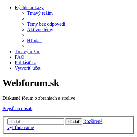
Rýchle odkazy
Tmavý režim
Temy bez odpovedí
Aktívne témy
Hľadať
Tmavý režim
FAQ
Prihlásiť sa
Vytvoriť účet
Webforum.sk
Diskusné fórum o zbraniach a strelive
Prejsť na obsah
Rozšírené
Hľadať
vyhľadávanie