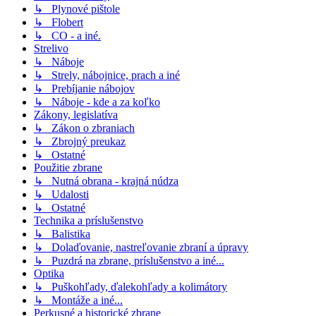
↳ Plynové pištole
↳ Flobert
↳ CO - a iné.
Strelivo
↳ Náboje
↳ Strely, nábojnice, prach a iné
↳ Prebíjanie nábojov
↳ Náboje - kde a za koľko
Zákony, legislatíva
↳ Zákon o zbraniach
↳ Zbrojný preukaz
↳ Ostatné
Použitie zbrane
↳ Nutná obrana - krajná núdza
↳ Udalosti
↳ Ostatné
Technika a príslušenstvo
↳ Balistika
↳ Dolaďovanie, nastreľovanie zbraní a úpravy
↳ Puzdrá na zbrane, príslušenstvo a iné...
Optika
↳ Puškohľady, ďalekohľady a kolimátory
↳ Montáže a iné...
Perkusné a historické zbrane