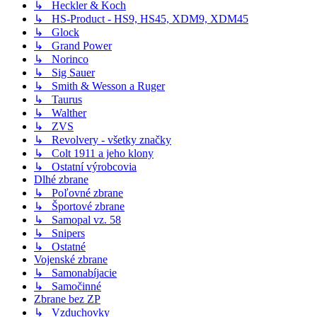
↳ Heckler & Koch
↳ HS-Product - HS9, HS45, XDM9, XDM45
↳ Glock
↳ Grand Power
↳ Norinco
↳ Sig Sauer
↳ Smith & Wesson a Ruger
↳ Taurus
↳ Walther
↳ ZVS
↳ Revolvery - všetky značky
↳ Colt 1911 a jeho klony
↳ Ostatní výrobcovia
Dlhé zbrane
↳ Poľovné zbrane
↳ Športové zbrane
↳ Samopal vz. 58
↳ Snipers
↳ Ostatné
Vojenské zbrane
↳ Samonabíjacie
↳ Samočinné
Zbrane bez ZP
↳ Vzduchovky