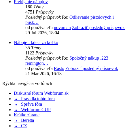
Prebíjanie nábojov
160
Témy
4751
Príspevky
Posledný príspevok
Re:
Odlievanie pistolovych i
pusk…
od používateľa
novoman
Zobraziť posledný príspevok
29 Júl 2026, 18:04
Náboje - kde a za koľko
35
Témy
1122
Príspevky
Posledný príspevok
Re:
Spoločný nákup .223
remington…
od používateľa
Rasto
Zobraziť posledný príspevok
21 Mar 2026, 16:18
Rýchla navigácia vo fórach
Diskusné fórum Webforum.sk
↳ Pravidlá tohto fóra
↳ Správa fóra
↳ Webforum CUP
Krátke zbrane
↳ Beretta
↳ CZ