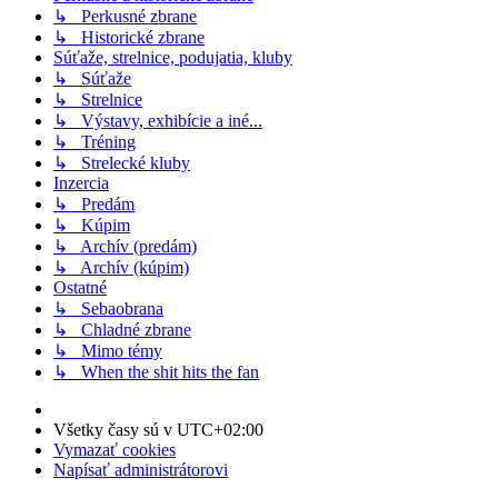
↳ Perkusné zbrane
↳ Historické zbrane
Súťaže, strelnice, podujatia, kluby
↳ Súťaže
↳ Strelnice
↳ Výstavy, exhibície a iné...
↳ Tréning
↳ Strelecké kluby
Inzercia
↳ Predám
↳ Kúpim
↳ Archív (predám)
↳ Archív (kúpim)
Ostatné
↳ Sebaobrana
↳ Chladné zbrane
↳ Mimo témy
↳ When the shit hits the fan
Všetky časy sú v
UTC+02:00
Vymazať cookies
Napísať administrátorovi