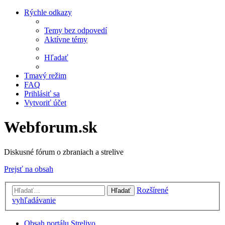
Rýchle odkazy
Temy bez odpovedí
Aktívne témy
Hľadať
Tmavý režim
FAQ
Prihlásiť sa
Vytvoriť účet
Webforum.sk
Diskusné fórum o zbraniach a strelive
Prejsť na obsah
Rozšírené
Hľadať
vyhľadávanie
Obsah portálu
Strelivo