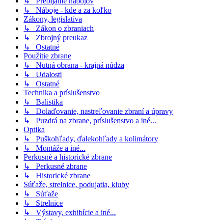
↳ Prebíjanie nábojov
↳ Náboje - kde a za koľko
Zákony, legislatíva
↳ Zákon o zbraniach
↳ Zbrojný preukaz
↳ Ostatné
Použitie zbrane
↳ Nutná obrana - krajná núdza
↳ Udalosti
↳ Ostatné
Technika a príslušenstvo
↳ Balistika
↳ Dolaďovanie, nastreľovanie zbraní a úpravy
↳ Puzdrá na zbrane, príslušenstvo a iné...
Optika
↳ Puškohľady, ďalekohľady a kolimátory
↳ Montáže a iné...
Perkusné a historické zbrane
↳ Perkusné zbrane
↳ Historické zbrane
Súťaže, strelnice, podujatia, kluby
↳ Súťaže
↳ Strelnice
↳ Výstavy, exhibície a iné...