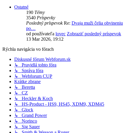
Ostatné
190
Témy
3540
Príspevky
Posledný príspevok
Re:
Dvaja muži čelia obvineniu
po…
od používateľa
lovec
Zobraziť posledný príspevok
13 Mar 2026, 19:12
Rýchla navigácia vo fórach
Diskusné fórum Webforum.sk
↳ Pravidlá tohto fóra
↳ Správa fóra
↳ Webforum CUP
Krátke zbrane
↳ Beretta
↳ CZ
↳ Heckler & Koch
↳ HS-Product - HS9, HS45, XDM9, XDM45
↳ Glock
↳ Grand Power
↳ Norinco
↳ Sig Sauer
↳ Smith & Wesson a Ruger