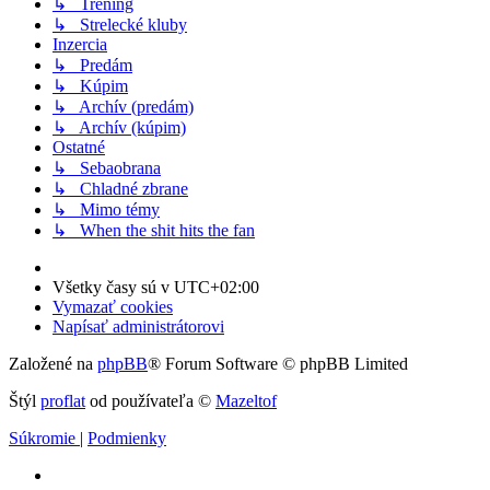
↳ Tréning
↳ Strelecké kluby
Inzercia
↳ Predám
↳ Kúpim
↳ Archív (predám)
↳ Archív (kúpim)
Ostatné
↳ Sebaobrana
↳ Chladné zbrane
↳ Mimo témy
↳ When the shit hits the fan
Všetky časy sú v
UTC+02:00
Vymazať cookies
Napísať administrátorovi
Založené na
phpBB
® Forum Software © phpBB Limited
Štýl
proflat
od používateľa ©
Mazeltof
Súkromie
|
Podmienky