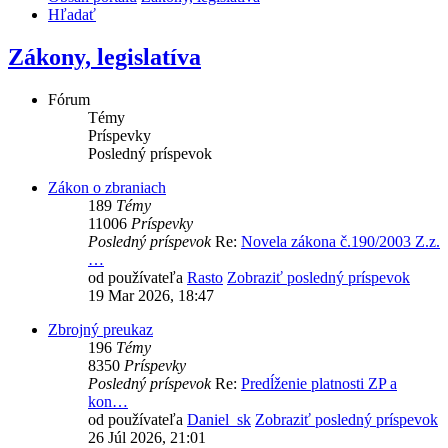
Hľadať
Zákony, legislatíva
Fórum
Témy
Príspevky
Posledný príspevok
Zákon o zbraniach
189
Témy
11006
Príspevky
Posledný príspevok
Re:
Novela zákona č.190/2003 Z.z.
…
od používateľa
Rasto
Zobraziť posledný príspevok
19 Mar 2026, 18:47
Zbrojný preukaz
196
Témy
8350
Príspevky
Posledný príspevok
Re:
Predĺženie platnosti ZP a
kon…
od používateľa
Daniel_sk
Zobraziť posledný príspevok
26 Júl 2026, 21:01