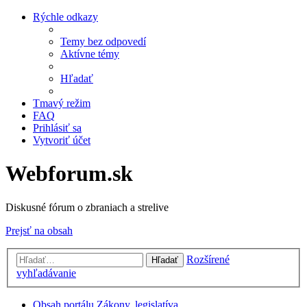
Rýchle odkazy
Temy bez odpovedí
Aktívne témy
Hľadať
Tmavý režim
FAQ
Prihlásiť sa
Vytvoriť účet
Webforum.sk
Diskusné fórum o zbraniach a strelive
Prejsť na obsah
Rozšírené
Hľadať
vyhľadávanie
Obsah portálu
Zákony, legislatíva