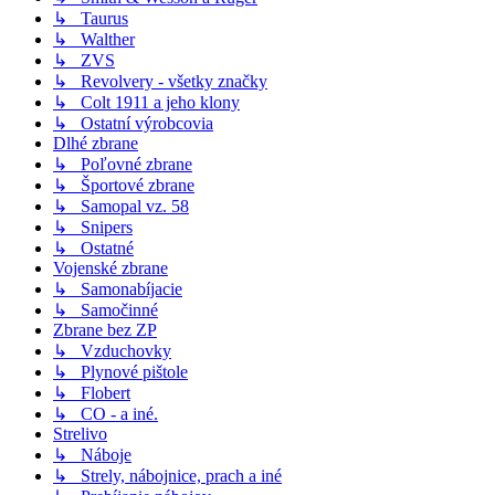
↳ Taurus
↳ Walther
↳ ZVS
↳ Revolvery - všetky značky
↳ Colt 1911 a jeho klony
↳ Ostatní výrobcovia
Dlhé zbrane
↳ Poľovné zbrane
↳ Športové zbrane
↳ Samopal vz. 58
↳ Snipers
↳ Ostatné
Vojenské zbrane
↳ Samonabíjacie
↳ Samočinné
Zbrane bez ZP
↳ Vzduchovky
↳ Plynové pištole
↳ Flobert
↳ CO - a iné.
Strelivo
↳ Náboje
↳ Strely, nábojnice, prach a iné