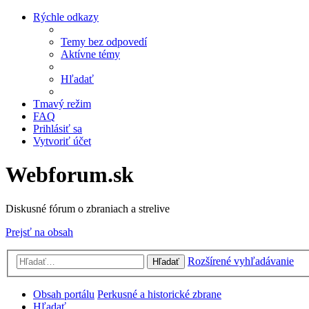
Rýchle odkazy
Temy bez odpovedí
Aktívne témy
Hľadať
Tmavý režim
FAQ
Prihlásiť sa
Vytvoriť účet
Webforum.sk
Diskusné fórum o zbraniach a strelive
Prejsť na obsah
Rozšírené vyhľadávanie
Hľadať
Obsah portálu
Perkusné a historické zbrane
Hľadať