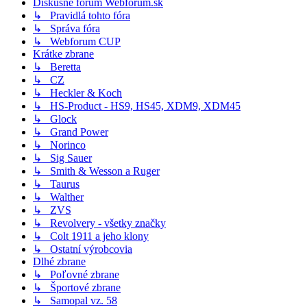
Diskusné fórum Webforum.sk
↳ Pravidlá tohto fóra
↳ Správa fóra
↳ Webforum CUP
Krátke zbrane
↳ Beretta
↳ CZ
↳ Heckler & Koch
↳ HS-Product - HS9, HS45, XDM9, XDM45
↳ Glock
↳ Grand Power
↳ Norinco
↳ Sig Sauer
↳ Smith & Wesson a Ruger
↳ Taurus
↳ Walther
↳ ZVS
↳ Revolvery - všetky značky
↳ Colt 1911 a jeho klony
↳ Ostatní výrobcovia
Dlhé zbrane
↳ Poľovné zbrane
↳ Športové zbrane
↳ Samopal vz. 58