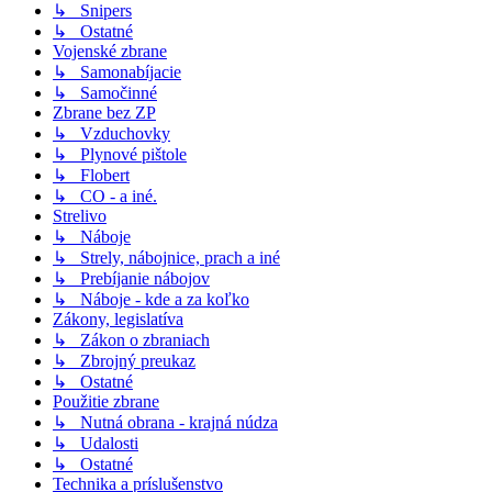
↳ Snipers
↳ Ostatné
Vojenské zbrane
↳ Samonabíjacie
↳ Samočinné
Zbrane bez ZP
↳ Vzduchovky
↳ Plynové pištole
↳ Flobert
↳ CO - a iné.
Strelivo
↳ Náboje
↳ Strely, nábojnice, prach a iné
↳ Prebíjanie nábojov
↳ Náboje - kde a za koľko
Zákony, legislatíva
↳ Zákon o zbraniach
↳ Zbrojný preukaz
↳ Ostatné
Použitie zbrane
↳ Nutná obrana - krajná núdza
↳ Udalosti
↳ Ostatné
Technika a príslušenstvo