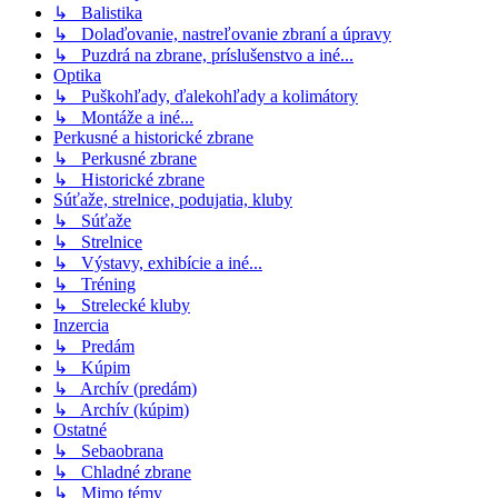
↳ Balistika
↳ Dolaďovanie, nastreľovanie zbraní a úpravy
↳ Puzdrá na zbrane, príslušenstvo a iné...
Optika
↳ Puškohľady, ďalekohľady a kolimátory
↳ Montáže a iné...
Perkusné a historické zbrane
↳ Perkusné zbrane
↳ Historické zbrane
Súťaže, strelnice, podujatia, kluby
↳ Súťaže
↳ Strelnice
↳ Výstavy, exhibície a iné...
↳ Tréning
↳ Strelecké kluby
Inzercia
↳ Predám
↳ Kúpim
↳ Archív (predám)
↳ Archív (kúpim)
Ostatné
↳ Sebaobrana
↳ Chladné zbrane
↳ Mimo témy