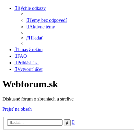
Rýchle odkazy
Temy bez odpovedí
Aktívne témy
Hľadať
Tmavý režim
FAQ
Prihlásiť sa
Vytvoriť účet
Webforum.sk
Diskusné fórum o zbraniach a strelive
Prejsť na obsah
Rozšírené
Hľadať
vyhľadávanie