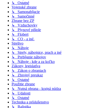
↳ Ostatné
Vojenské zbrane
↳ Samonabíjacie
↳ Samočinné
Zbrane bez ZP
↳ Vzduchovky
↳ Plynové pištole
↳ Flobert
↳ CO - a iné.
Strelivo
↳ Náboje
↳ Strely, nábojnice, prach a iné
↳ Prebíjanie nábojov
↳ Náboje - kde a za koľko
Zákony, legislatíva
↳ Zákon o zbraniach
↳ Zbrojný preukaz
↳ Ostatné
Použitie zbrane
↳ Nutná obrana - krajná núdza
↳ Udalosti
↳ Ostatné
Technika a príslušenstvo
↳ Balistika