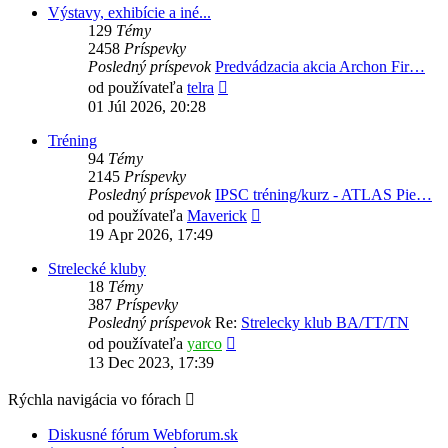
Výstavy, exhibície a iné...
129
Témy
2458
Príspevky
Posledný príspevok
Predvádzacia akcia Archon Fir…
Zobraziť
od používateľa
telra
posledný
01 Júl 2026, 20:28
príspevok
Tréning
94
Témy
2145
Príspevky
Posledný príspevok
IPSC tréning/kurz - ATLAS Pie…
Zobraziť
od používateľa
Maverick
posledný
19 Apr 2026, 17:49
príspevok
Strelecké kluby
18
Témy
387
Príspevky
Posledný príspevok
Re:
Strelecky klub BA/TT/TN
Zobraziť
od používateľa
yarco
posledný
13 Dec 2023, 17:39
príspevok
Rýchla navigácia vo fórach
Diskusné fórum Webforum.sk