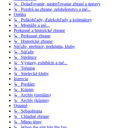
↳ Dolaďovanie, nastreľovanie zbraní a úpravy
↳ Puzdrá na zbrane, príslušenstvo a iné...
Optika
↳ Puškohľady, ďalekohľady a kolimátory
↳ Montáže a iné...
Perkusné a historické zbrane
↳ Perkusné zbrane
↳ Historické zbrane
Súťaže, strelnice, podujatia, kluby
↳ Súťaže
↳ Strelnice
↳ Výstavy, exhibície a iné...
↳ Tréning
↳ Strelecké kluby
Inzercia
↳ Predám
↳ Kúpim
↳ Archív (predám)
↳ Archív (kúpim)
Ostatné
↳ Sebaobrana
↳ Chladné zbrane
↳ Mimo témy
↳ When the shit hits the fan