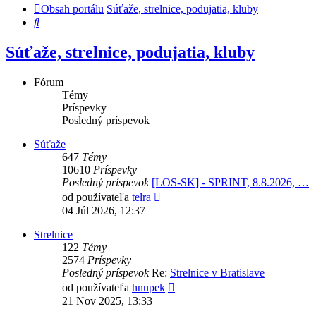
Obsah portálu
Súťaže, strelnice, podujatia, kluby
Hľadať
Súťaže, strelnice, podujatia, kluby
Fórum
Témy
Príspevky
Posledný príspevok
Súťaže
647
Témy
10610
Príspevky
Posledný príspevok
[LOS-SK] - SPRINT, 8.8.2026, …
Zobraziť
od používateľa
telra
posledný
04 Júl 2026, 12:37
príspevok
Strelnice
122
Témy
2574
Príspevky
Posledný príspevok
Re:
Strelnice v Bratislave
Zobraziť
od používateľa
hnupek
posledný
21 Nov 2025, 13:33
príspevok