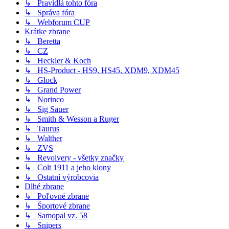
↳ Pravidlá tohto fóra
↳ Správa fóra
↳ Webforum CUP
Krátke zbrane
↳ Beretta
↳ CZ
↳ Heckler & Koch
↳ HS-Product - HS9, HS45, XDM9, XDM45
↳ Glock
↳ Grand Power
↳ Norinco
↳ Sig Sauer
↳ Smith & Wesson a Ruger
↳ Taurus
↳ Walther
↳ ZVS
↳ Revolvery - všetky značky
↳ Colt 1911 a jeho klony
↳ Ostatní výrobcovia
Dlhé zbrane
↳ Poľovné zbrane
↳ Športové zbrane
↳ Samopal vz. 58
↳ Snipers