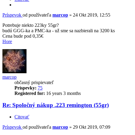
Príspevok
od používateľa
marcop
»
24 Okt 2019, 12:55
Potrebuje niekto 223ky 55gr?
budú GGG-ka a PMC-ka - už sme sa nazbierali na 3200 ks
Cena bude pod 0,35€
Hore
marcop
občasný prispievateľ
Príspevky:
75
Registered for:
16 years 3 months
Re: Spoločný nákup .223 remington (55gr)
Citovať
Príspevok
od používateľa
marcop
»
29 Okt 2019, 07:09