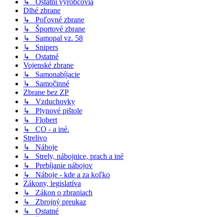
↳ Ostatní výrobcovia
Dlhé zbrane
↳ Poľovné zbrane
↳ Športové zbrane
↳ Samopal vz. 58
↳ Snipers
↳ Ostatné
Vojenské zbrane
↳ Samonabíjacie
↳ Samočinné
Zbrane bez ZP
↳ Vzduchovky
↳ Plynové pištole
↳ Flobert
↳ CO - a iné.
Strelivo
↳ Náboje
↳ Strely, nábojnice, prach a iné
↳ Prebíjanie nábojov
↳ Náboje - kde a za koľko
Zákony, legislatíva
↳ Zákon o zbraniach
↳ Zbrojný preukaz
↳ Ostatné