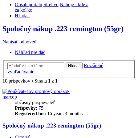
Obsah portálu
Strelivo
Náboje - kde a
za koľko
Hľadať
Spoločný nákup .223 remington (55gr)
Napísať odpoveď
Náhľad pre tlač
Rozšírené
Hľadať
vyhľadávanie
10 príspevkov • Strana
1
z
1
marcop
občasný prispievateľ
Príspevky:
75
Registered for:
16 years 3 months
Spoločný nákup .223 remington (55gr)
Citovať