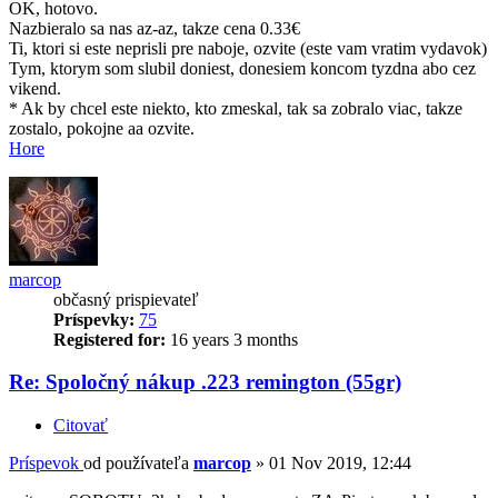
OK, hotovo.
Nazbieralo sa nas az-az, takze cena 0.33€
Ti, ktori si este neprisli pre naboje, ozvite (este vam vratim vydavok)
Tym, ktorym som slubil doniest, donesiem koncom tyzdna abo cez
vikend.
* Ak by chcel este niekto, kto zmeskal, tak sa zobralo viac, takze
zostalo, pokojne aa ozvite.
Hore
marcop
občasný prispievateľ
Príspevky:
75
Registered for:
16 years 3 months
Re: Spoločný nákup .223 remington (55gr)
Citovať
Príspevok
od používateľa
marcop
»
01 Nov 2019, 12:44