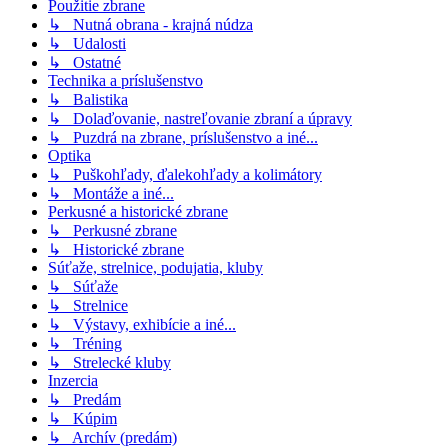
Použitie zbrane
↳ Nutná obrana - krajná núdza
↳ Udalosti
↳ Ostatné
Technika a príslušenstvo
↳ Balistika
↳ Dolaďovanie, nastreľovanie zbraní a úpravy
↳ Puzdrá na zbrane, príslušenstvo a iné...
Optika
↳ Puškohľady, ďalekohľady a kolimátory
↳ Montáže a iné...
Perkusné a historické zbrane
↳ Perkusné zbrane
↳ Historické zbrane
Súťaže, strelnice, podujatia, kluby
↳ Súťaže
↳ Strelnice
↳ Výstavy, exhibície a iné...
↳ Tréning
↳ Strelecké kluby
Inzercia
↳ Predám
↳ Kúpim
↳ Archív (predám)