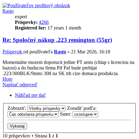
Rasto
expert
Príspevky:
4266
Registered for:
17 years 1 month
Re: Spoločný nákup .223 remington (55gr)
Príspevok
od používateľa
Rasto
»
21 Mar 2026, 16:18
Momentalne mozem doporucit jedine PT arms (chlap s licenciou na
bazosi) a do buducna firma Pif Paf bude prebijat
.223/300BLK/9mm/.308 na SK trh cize domaca produkcia.
Hore
Napísať odpoveď
Náhľad pre tlač
Zobraziť:
Zoradiť podľa:
Smer:
10 príspevkov • Strana
1
z
1