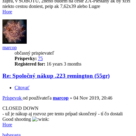
zajtra, v SOBOTU, 2heho budem na ceste ZA-Piestany ak by xcel
niekto cestou doniest, peip ak 7,62x39 alebo Lugre
Hore
marcop
občasný prispievateľ
Príspevky:
75
Registered for:
16 years 3 months
Re: Spoločný nákup .223 remington (55gr)
Citovať
Príspevok
od používateľa
marcop
»
04 Nov 2019, 20:46
CLOSED DOWN
- už je nákup aj rozvoz pre tento prípad skončený - tí čo dostali
Good shooting
Hore
babayaga