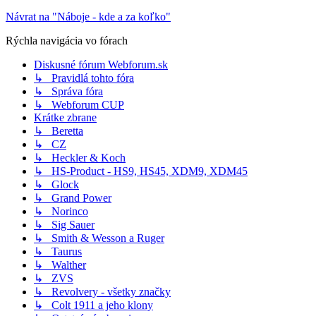
Návrat na "Náboje - kde a za koľko"
Rýchla navigácia vo fórach
Diskusné fórum Webforum.sk
↳ Pravidlá tohto fóra
↳ Správa fóra
↳ Webforum CUP
Krátke zbrane
↳ Beretta
↳ CZ
↳ Heckler & Koch
↳ HS-Product - HS9, HS45, XDM9, XDM45
↳ Glock
↳ Grand Power
↳ Norinco
↳ Sig Sauer
↳ Smith & Wesson a Ruger
↳ Taurus
↳ Walther
↳ ZVS
↳ Revolvery - všetky značky
↳ Colt 1911 a jeho klony