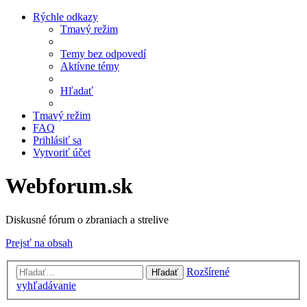
Rýchle odkazy
Tmavý režim
Temy bez odpovedí
Aktívne témy
Hľadať
Tmavý režim
FAQ
Prihlásiť sa
Vytvoriť účet
Webforum.sk
Diskusné fórum o zbraniach a strelive
Prejsť na obsah
Rozšírené
Hľadať
vyhľadávanie