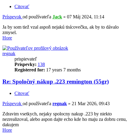
Citovať
Príspevok
od používateľa
Jack
»
07 Máj 2024, 11:14
Ja by som tiež vzal aspoň nejakú tisícovečku, ak by to dávalo
zmysel.
Hore
regnak
prispievateľ
Príspevky:
138
Registered for:
17 years 7 months
Re: Spoločný nákup .223 remington (55gr)
Citovať
Príspevok
od používateľa
regnak
»
21 Mar 2026, 09:43
Zdravim vsetkych, nejaky spolocny nakup .223 by niekto
nezrealizoval, alebo aspon dajte echo kde ho maju za dobru cenu,
dakujem
Hore