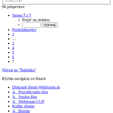
96 príspevkov
Strana
7
z
7
Prejsť na stránku:
Predchádzajúci
1
…
3
4
5
6
7
Návrat na "Balistika"
Rýchla navigácia vo fórach
Diskusné fórum Webforum.sk
↳ Pravidlá tohto fóra
↳ Správa fóra
↳ Webforum CUP
Krátke zbrane
↳ Beretta