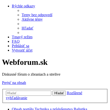
Rýchle odkazy
Temy bez odpovedí
Aktívne témy
Hľadať
Tmavý režim
FAQ
Prihlásiť sa
Vytvoriť účet
Webforum.sk
Diskusné fórum o zbraniach a strelive
Prejsť na obsah
Rozšírené
Hľadať
vyhľadávanie
Obsah portálu
Technika a príslušenstvo
Balistika