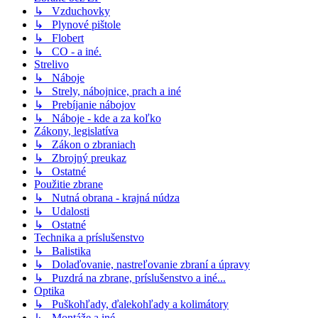
↳ Vzduchovky
↳ Plynové pištole
↳ Flobert
↳ CO - a iné.
Strelivo
↳ Náboje
↳ Strely, nábojnice, prach a iné
↳ Prebíjanie nábojov
↳ Náboje - kde a za koľko
Zákony, legislatíva
↳ Zákon o zbraniach
↳ Zbrojný preukaz
↳ Ostatné
Použitie zbrane
↳ Nutná obrana - krajná núdza
↳ Udalosti
↳ Ostatné
Technika a príslušenstvo
↳ Balistika
↳ Dolaďovanie, nastreľovanie zbraní a úpravy
↳ Puzdrá na zbrane, príslušenstvo a iné...
Optika
↳ Puškohľady, ďalekohľady a kolimátory
↳ Montáže a iné...