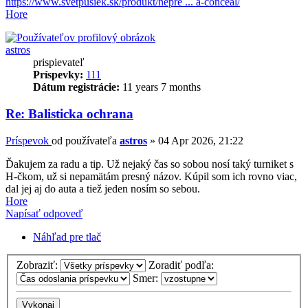
https://www.svetpusiek.sk/produkt/nepre ... a-conceal/
Hore
astros
prispievateľ
Príspevky:
111
Dátum registrácie:
11 years 7 months
Re: Balisticka ochrana
Príspevok
od používateľa
astros
»
04 Apr 2026, 21:22
Ďakujem za radu a tip. Už nejaký čas so sobou nosí taký turniket s
H-čkom, už si nepamätám presný názov. Kúpil som ich rovno viac,
dal jej aj do auta a tiež jeden nosím so sebou.
Hore
Napísať odpoveď
Náhľad pre tlač
Zobraziť:
Zoradiť podľa:
Smer: