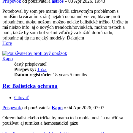
Príspevok
od používateľa
astros
»
03 Apr 2026, 19:43
Potreboval by som pre mamu (kvôli zdravotným problémom s
prudším krvácaním z rán) nejakú ochrannú vrstvu, hlavne proti
prípadnému útoku nožom, možno nejaké balistické tričko. Určite tu
má niekto info. aj o nových trendoch/novinkách, možno testoch a
pod., takže by som bol veľmi vďačný za každú dobrú radu,
prípadne aj tip na nejaký model/y. Ďakujem
Hore
Kapo
častý prispievateľ
Príspevky:
1552
Dátum registrácie:
18 years 5 months
Re: Balisticka ochrana
Citovať
Príspevok
od používateľa
Kapo
»
04 Apr 2026, 07:07
Okrem balistického trička by mama teda mohla nosiť a naučiť sa
používať aj turniket a hemostatickú gázu.