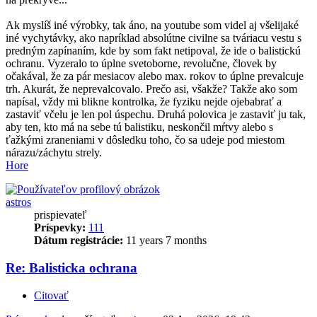
Ak myslíš iné výrobky, tak áno, na youtube som videl aj všelijaké
iné vychytávky, ako napríklad absolútne civilne sa tváriacu vestu s
predným zapínaním, kde by som fakt netipoval, že ide o balistickú
ochranu. Vyzeralo to úplne svetoborne, revolučne, človek by
očakával, že za pár mesiacov alebo max. rokov to úplne prevalcuje
trh. Akurát, že neprevalcovalo. Prečo asi, všakže? Takže ako som
napísal, vždy mi blikne kontrolka, že fyziku nejde ojebabrať a
zastaviť včelu je len pol úspechu. Druhá polovica je zastaviť ju tak,
aby ten, kto má na sebe tú balistiku, neskončil mŕtvy alebo s
ťažkými zraneniami v dôsledku toho, čo sa udeje pod miestom
nárazu/záchytu strely.
Hore
astros
prispievateľ
Príspevky:
111
Dátum registrácie:
11 years 7 months
Re: Balisticka ochrana
Citovať