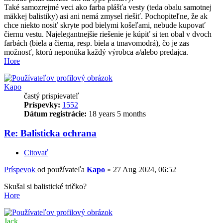
Také samozrejmé veci ako farba plášťa vesty (teda obalu samotnej
mäkkej balistiky) asi ani nemá zmysel riešiť. Pochopiteľne, že ak
chce niekto nosiť skryte pod bielymi košeľami, nebude kupovať
čiernu vestu. Najelegantnejšie riešenie je kúpiť si ten obal v dvoch
farbách (biela a čierna, resp. biela a tmavomodrá), čo je zas
možnosť, ktorú neponúka každý výrobca a/alebo predajca.
Hore
Kapo
častý prispievateľ
Príspevky:
1552
Dátum registrácie:
18 years 5 months
Re: Balisticka ochrana
Citovať
Príspevok
od používateľa
Kapo
»
27 Aug 2024, 06:52
Skušal si balistické tričko?
Hore
Jack