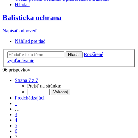
Hľadať
Balisticka ochrana
Napísať odpoveď
Náhľad pre tlač
Rozšírené
Hľadať
vyhľadávanie
96 príspevkov
Strana
7
z
7
Prejsť na stránku:
Predchádzajúci
1
…
3
4
5
6
7