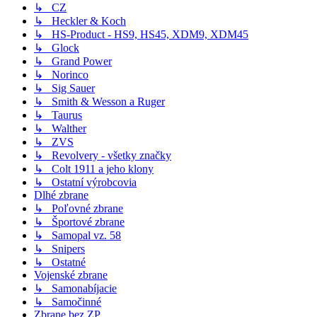
↳ CZ
↳ Heckler & Koch
↳ HS-Product - HS9, HS45, XDM9, XDM45
↳ Glock
↳ Grand Power
↳ Norinco
↳ Sig Sauer
↳ Smith & Wesson a Ruger
↳ Taurus
↳ Walther
↳ ZVS
↳ Revolvery - všetky značky
↳ Colt 1911 a jeho klony
↳ Ostatní výrobcovia
Dlhé zbrane
↳ Poľovné zbrane
↳ Športové zbrane
↳ Samopal vz. 58
↳ Snipers
↳ Ostatné
Vojenské zbrane
↳ Samonabíjacie
↳ Samočinné
Zbrane bez ZP