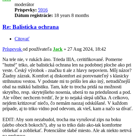
moderátor
Príspevky:
5916
Dátum registrácie:
18 years 8 months
Re: Balisticka ochrana
Citovať
Príspevok
od používateľa
Jack
»
27 Aug 2024, 18:42
Na tele nie, v rukách áno. Trieda IIIA, ceritifikované. Pomerne
"hutné" triko, ale balistická ochrana len na podobnej ploche ako pri
veste. Český výrobok - značku ti ale z hlavy nepoviem. Môj názor?
Žiadny zázrak. Komfort aj diskomfort asi porovnateľný s klasicky
strihnutou vestou. V podstate mi to prišlo len ako iný, netradičnejší
obal na mäkkú balistiku. Tam, kde to trocha pridá na možnosti
skrytého, resp. skrytejšieho nosenia, uberá to na priedušnosti a pod.
Ale vôbec nechcem tvrdiť, že je to nejaká slepá ulička. A celkovo,
nejdem kritizovať niečo, čo nemám naozaj odskúšané. V každom
prípade, aj to triko vidno pod odevom, ak vieš, kam a načo sa dívať.
EDIT: Aby som nezabudol, trocha ma vyrušoval zips na boku
(alebo oboch bokoch?), aby sa to triko dalo ako-tak komfortne
obliekať a zobliekať. Potenciálne slabé miesto. Ale ak niekto netrvá
na prekryve...