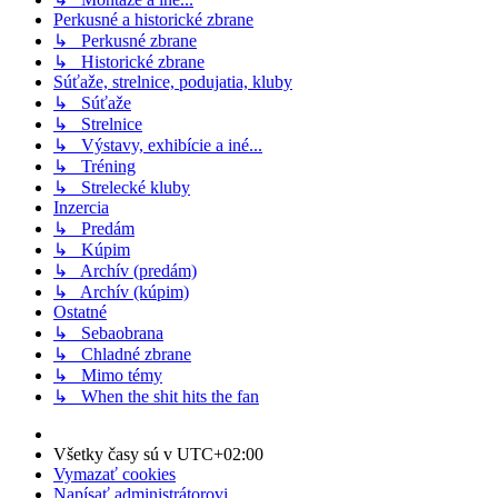
Perkusné a historické zbrane
↳ Perkusné zbrane
↳ Historické zbrane
Súťaže, strelnice, podujatia, kluby
↳ Súťaže
↳ Strelnice
↳ Výstavy, exhibície a iné...
↳ Tréning
↳ Strelecké kluby
Inzercia
↳ Predám
↳ Kúpim
↳ Archív (predám)
↳ Archív (kúpim)
Ostatné
↳ Sebaobrana
↳ Chladné zbrane
↳ Mimo témy
↳ When the shit hits the fan
Všetky časy sú v
UTC+02:00
Vymazať cookies
Napísať administrátorovi