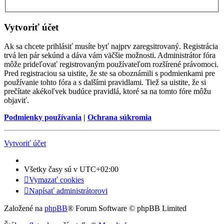
Vytvoriť účet
Ak sa chcete prihlásiť musíte byť najprv zaregsitrovaný. Registrácia
trvá len pár sekúnd a dáva vám väčšie možnosti. Administrátor fóra
môže prideľovať registrovaným používateľom rozšírené právomoci.
Pred registraciou sa uistite, že ste sa oboznámili s podmienkami pre
používanie tohto fóra a s dalšími pravidlami. Tiež sa uistite, že si
prečítate akékoľvek budúce pravidlá, ktoré sa na tomto fóre môžu
objaviť.
Podmienky používania
|
Ochrana súkromia
Vytvoriť účet
Všetky časy sú v
UTC+02:00
Vymazať cookies
Napísať administrátorovi
Založené na
phpBB
® Forum Software © phpBB Limited