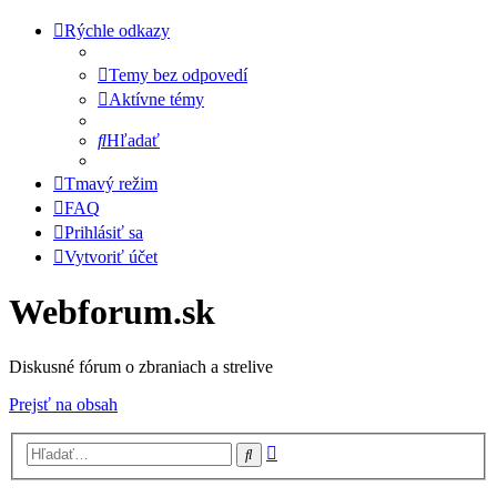
Rýchle odkazy
Temy bez odpovedí
Aktívne témy
Hľadať
Tmavý režim
FAQ
Prihlásiť sa
Vytvoriť účet
Webforum.sk
Diskusné fórum o zbraniach a strelive
Prejsť na obsah
Rozšírené
Hľadať
vyhľadávanie