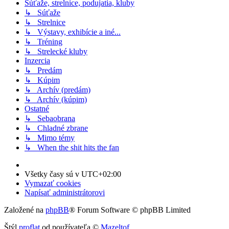
Súťaže, strelnice, podujatia, kluby
↳ Súťaže
↳ Strelnice
↳ Výstavy, exhibície a iné...
↳ Tréning
↳ Strelecké kluby
Inzercia
↳ Predám
↳ Kúpim
↳ Archív (predám)
↳ Archív (kúpim)
Ostatné
↳ Sebaobrana
↳ Chladné zbrane
↳ Mimo témy
↳ When the shit hits the fan
Všetky časy sú v
UTC+02:00
Vymazať cookies
Napísať administrátorovi
Založené na
phpBB
® Forum Software © phpBB Limited
Štýl
proflat
od používateľa ©
Mazeltof