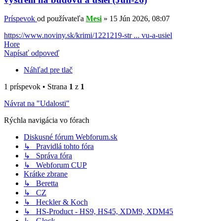
Príspevok
od používateľa
Mesi
»
15 Jún 2026, 08:07
https://www.noviny.sk/krimi/1221219-str ... vu-a-usiel
Hore
Napísať odpoveď
Náhľad pre tlač
1 príspevok • Strana
1
z
1
Návrat na "Udalosti"
Rýchla navigácia vo fórach
Diskusné fórum Webforum.sk
↳ Pravidlá tohto fóra
↳ Správa fóra
↳ Webforum CUP
Krátke zbrane
↳ Beretta
↳ CZ
↳ Heckler & Koch
↳ HS-Product - HS9, HS45, XDM9, XDM45
↳ Glock