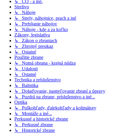
↳ CO - a iné.
Strelivo
↳ Náboje
↳ Strely, nábojnice, prach a iné
↳ Prebíjanie nábojov
↳ Náboje - kde a za koľko
Zákony, legislatíva
↳ Zákon o zbraniach
↳ Zbrojný preukaz
↳ Ostatné
Použitie zbrane
↳ Nutná obrana - krajná núdza
↳ Udalosti
↳ Ostatné
Technika a príslušenstvo
↳ Balistika
↳ Dolaďovanie, nastreľovanie zbraní a úpravy
↳ Puzdrá na zbrane, príslušenstvo a iné...
Optika
↳ Puškohľady, ďalekohľady a kolimátory
↳ Montáže a iné...
Perkusné a historické zbrane
↳ Perkusné zbrane
↳ Historické zbrane