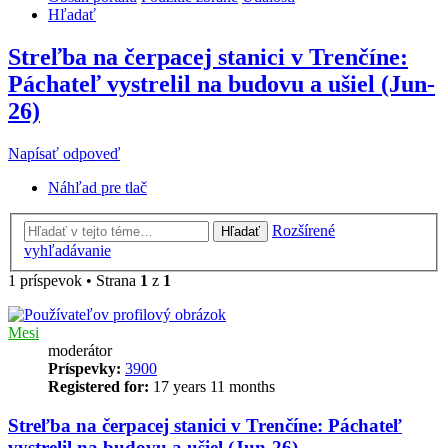
Hľadať
Streľba na čerpacej stanici v Trenčíne:
Páchateľ vystrelil na budovu a ušiel (Jun-
26)
Napísať odpoveď
Náhľad pre tlač
Rozšírené
Hľadať
vyhľadávanie
1 príspevok • Strana
1
z
1
Mesi
moderátor
Príspevky:
3900
Registered for:
17 years 11 months
Streľba na čerpacej stanici v Trenčíne: Páchateľ
vystrelil na budovu a ušiel (Jun-26)