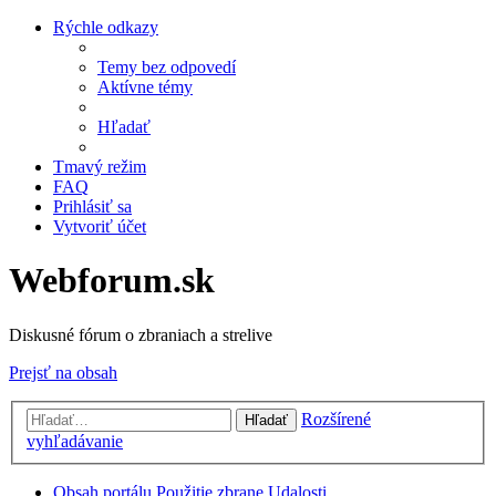
Rýchle odkazy
Temy bez odpovedí
Aktívne témy
Hľadať
Tmavý režim
FAQ
Prihlásiť sa
Vytvoriť účet
Webforum.sk
Diskusné fórum o zbraniach a strelive
Prejsť na obsah
Rozšírené
Hľadať
vyhľadávanie
Obsah portálu
Použitie zbrane
Udalosti