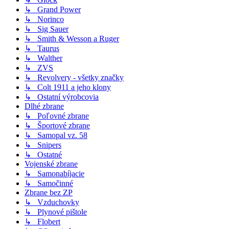
↳ Grand Power
↳ Norinco
↳ Sig Sauer
↳ Smith & Wesson a Ruger
↳ Taurus
↳ Walther
↳ ZVS
↳ Revolvery - všetky značky
↳ Colt 1911 a jeho klony
↳ Ostatní výrobcovia
Dlhé zbrane
↳ Poľovné zbrane
↳ Športové zbrane
↳ Samopal vz. 58
↳ Snipers
↳ Ostatné
Vojenské zbrane
↳ Samonabíjacie
↳ Samočinné
Zbrane bez ZP
↳ Vzduchovky
↳ Plynové pištole
↳ Flobert